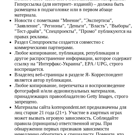
Гиперссылка (для интернет- изданий) – должна быть
размещена в подзаголовке или в первом абзаце
материала.
Новости с пометками "Мнение", "Экспертиза",
"Заявление", "Регионы", "Деньги", "Власть", "Выборы",
"Тест-драйв", "Спецпроекты", "Промо" публикуются на
правах рекламы.
Раздел Спецпроекты создается совместно с
коммерческими партнерами.
Любое копирование, публикация, републикация и
другое распространение информации, которое содержит
ссылку на "Интерфакс-Украина", EPA / UPG, строго
воспрещается.
Владелец веб-страницы в разделе Я- Корреспондент
является автор публикации.
Любое копирование, перепечатка и воспроизведение
фотографий и/или аудиовизуальных материалов,
принадлежащих правообладателю Getty Images, строго
запрещено.
Материалы сайта korrespondent.net предназначены для
лиц старше 21 года (21+). Участие в азартных играх
может вызвать игровую зависимость. Соблюдайте
правила (принципы) ответственной игры. При
обнаружении первых признаков зависимости
немедленно обратитесь к специалисту. Помните, что