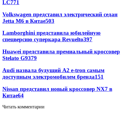
LC
771
Volkswagen представил электрический седан
Jetta M6 в Китае
503
Lamborghini представила юбилейную
спецверсию суперкара Revuelto
397
Huawei представила премиальный кроссовер
Stelato G9
379
Audi назвала будущий A2 e-tron самым
доступным электромобилем бренда
151
Nissan представил новый кроссовер NX7 в
Китае
64
Читать комментарии