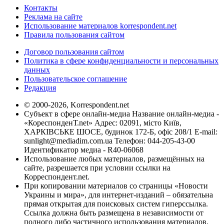
Контакты
Реклама на сайте
Использование материалов korrespondent.net
Правила пользования сайтом
Договор пользования сайтом
Политика в сфере конфиденциальности и персональных
данных
Пользовательское соглашение
Редакция
© 2000-2026, Korrespondent.net
Субъект в сфере онлайн-медиа Название онлайн-медиа -
«КореспонденТ.net» Адрес: 02091, місто Київ,
ХАРКІВСЬКЕ ШОСЕ, будинок 172-Б, офіс 208/1 E-mail:
sunlight@mediadim.com.ua
Телефон: 044-205-43-00
Идентификатор медиа - R40-06068
Использование любых материалов, размещённых на
сайте, разрешается при условии ссылки на
Корреспондент.net.
При копировании материалов со страницы «Новости
Украины и мира», для интернет-изданий – обязательна
прямая открытая для поисковых систем гиперссылка.
Ссылка должна быть размещена в независимости от
полного либо частичного использования материалов.