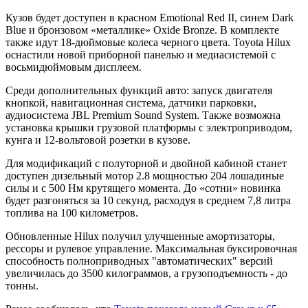
Кузов будет доступен в красном Emotional Red II, синем Dark
Blue и бронзовом «металлике» Oxide Bronze. В комплекте
также идут 18-дюймовые колеса черного цвета. Toyota Hilux
оснастили новой приборной панелью и медиасистемой с
восьмидюймовым дисплеем.
Среди дополнительных функций авто: запуск двигателя
кнопкой, навигационная система, датчики парковки,
аудиосистема JBL Premium Sound System. Также возможна
установка крышки грузовой платформы с электроприводом,
кунга и 12-вольтовой розетки в кузове.
Для модификаций с полуторной и двойной кабиной станет
доступен дизельный мотор 2.8 мощностью 204 лошадиные
силы и с 500 Нм крутящего момента. До «сотни» новинка
будет разгоняться за 10 секунд, расходуя в среднем 7,8 литра
топлива на 100 километров.
Обновленные Hilux получил улучшенные амортизаторы,
рессоры и рулевое управление. Максимальная буксировочная
способность полноприводных "автоматических" версий
увеличилась до 3500 килограммов, а грузоподъемность - до
тонны.