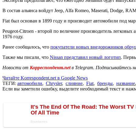
Эксперты предполагают, что ежегодно Stellantis будет выпуска
В состав альянса войдут Jeep, Alfa Romeo, Maserati, Dodge, RAM, F
Fiat был основан в 1899 году и производит автомобили под маркам
Peugeot-Citroen - второй по величине производитель легковых
1976 году.
Ранее сообщалось, что
покупатели новых внедорожников обруш
Также мы писали, что
Nissan представил новый логотип
. Перв
Новости от
Корреспондент.net
в Telegram. Подписывайтесь н
Читайте Korrespondent.net в Google News
ТЕГИ:
автомобили
,
Chrysler
,
слияние
,
Fiat
,
бренды
,
название
Если вы заметили ошибку, выделите необходимый текст и нажми