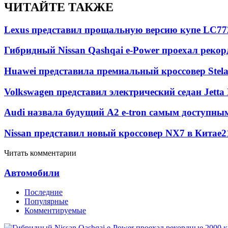
ЧИТАЙТЕ ТАКЖЕ
Lexus представил прощальную версию купе LC
77
Гибридный Nissan Qashqai e-Power проехал рекор
Huawei представила премиальный кроссовер Stela
Volkswagen представил электрический седан Jetta
Audi назвала будущий A2 e-tron самым доступны
Nissan представил новый кроссовер NX7 в Китае
2
Читать комментарии
Автомобили
Последние
Популярные
Комментируемые