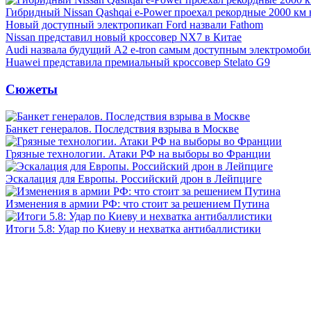
Гибридный Nissan Qashqai e-Power проехал рекордные 2000 км 
Новый доступный электропикап Ford назвали Fathom
Nissan представил новый кроссовер NX7 в Китае
Audi назвала будущий A2 e-tron самым доступным электромоби
Huawei представила премиальный кроссовер Stelato G9
Сюжеты
Банкет генералов. Последствия взрыва в Москве
Грязные технологии. Атаки РФ на выборы во Франции
Эскалация для Европы. Российский дрон в Лейпциге
Изменения в армии РФ: что стоит за решением Путина
Итоги 5.8: Удар по Киеву и нехватка антибаллистики