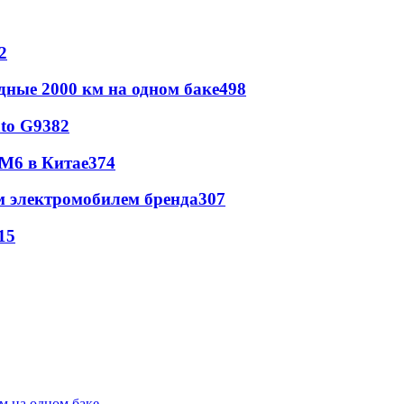
2
дные 2000 км на одном баке
498
to G9
382
 M6 в Китае
374
м электромобилем бренда
307
15