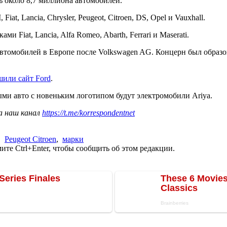
ть около 8,7 миллиона автомобилей.
iat, Lancia, Chrysler, Peugeot, Citroen, DS, Opel и Vauxhall.
и Fiat, Lancia, Alfa Romeo, Abarth, Ferrari и Maserati.
 автомобилей в Европе после Volkswagen AG. Концерн был образо
или сайт Ford
.
ыми авто с новеньким логотипом будут электромобили Ariya.
а наш канал
https://t.me/korrespondentnet
,
Peugeot Citroen
,
марки
те Ctrl+Enter, чтобы сообщить об этом редакции.