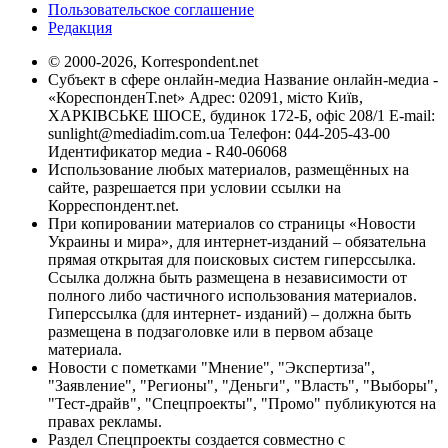
Пользовательское соглашение
Редакция
© 2000-2026, Korrespondent.net
Субъект в сфере онлайн-медиа Название онлайн-медиа -
«КореспонденТ.net» Адрес: 02091, місто Київ,
ХАРКІВСЬКЕ ШОСЕ, будинок 172-Б, офіс 208/1 E-mail:
sunlight@mediadim.com.ua
Телефон: 044-205-43-00
Идентификатор медиа - R40-06068
Использование любых материалов, размещённых на
сайте, разрешается при условии ссылки на
Корреспондент.net.
При копировании материалов со страницы «Новости
Украины и мира», для интернет-изданий – обязательна
прямая открытая для поисковых систем гиперссылка.
Ссылка должна быть размещена в независимости от
полного либо частичного использования материалов.
Гиперссылка (для интернет- изданий) – должна быть
размещена в подзаголовке или в первом абзаце
материала.
Новости с пометками "Мнение", "Экспертиза",
"Заявление", "Регионы", "Деньги", "Власть", "Выборы",
"Тест-драйв", "Спецпроекты", "Промо" публикуются на
правах рекламы.
Раздел Спецпроекты создается совместно с