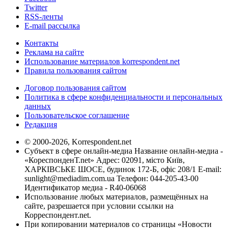
Twitter
RSS-ленты
E-mail рассылка
Контакты
Реклама на сайте
Использование материалов korrespondent.net
Правила пользования сайтом
Договор пользования сайтом
Политика в сфере конфиденциальности и персональных
данных
Пользовательское соглашение
Редакция
© 2000-2026, Korrespondent.net
Субъект в сфере онлайн-медиа Название онлайн-медиа -
«КореспонденТ.net» Адрес: 02091, місто Київ,
ХАРКІВСЬКЕ ШОСЕ, будинок 172-Б, офіс 208/1 E-mail:
sunlight@mediadim.com.ua
Телефон: 044-205-43-00
Идентификатор медиа - R40-06068
Использование любых материалов, размещённых на
сайте, разрешается при условии ссылки на
Корреспондент.net.
При копировании материалов со страницы «Новости