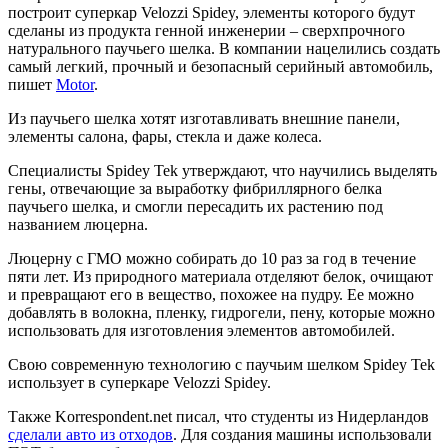
построит суперкар Velozzi Spidey, элементы которого будут
сделаны из продукта генной инженерии – сверхпрочного
натурального паучьего шелка. В компании нацелились создать
самый легкий, прочный и безопасный серийный автомобиль,
пишет
Motor
.
Из паучьего шелка хотят изготавливать внешние панели,
элементы салона, фары, стекла и даже колеса.
Специалисты Spidey Tek утверждают, что научились выделять
гены, отвечающие за выработку фибриллярного белка
паучьего шелка, и смогли пересадить их растению под
названием люцерна.
Люцерну с ГМО можно собирать до 10 раз за год в течение
пяти лет. Из природного материала отделяют белок, очищают
и превращают его в вещество, похожее на пудру. Ее можно
добавлять в волокна, пленку, гидрогели, пену, которые можно
использовать для изготовления элементов автомобилей.
Свою современную технологию с паучьим шелком Spidey Tek
использует в суперкаре Velozzi Spidey.
Также Korrespondent.net писал, что студенты из Нидерландов
сделали авто из отходов
. Для создания машины использовали