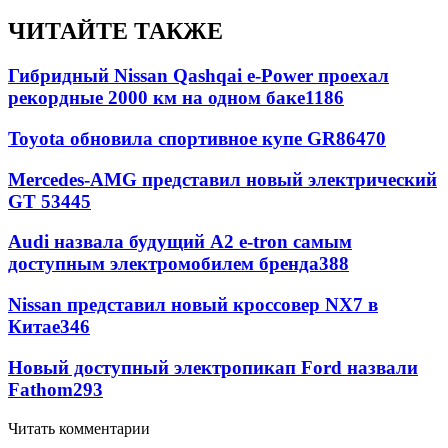
ЧИТАЙТЕ ТАКЖЕ
Гибридный Nissan Qashqai e-Power проехал
рекордные 2000 км на одном баке
1186
Toyota обновила спортивное купе GR86
470
Mercedes-AMG представил новый электрический
GT 53
445
Audi назвала будущий A2 e-tron самым
доступным электромобилем бренда
388
Nissan представил новый кроссовер NX7 в
Китае
346
Новый доступный электропикап Ford назвали
Fathom
293
Читать комментарии