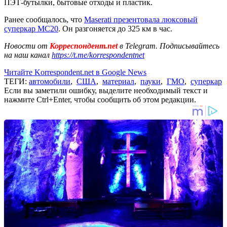
ПЭТ-бутылки, бытовые отходы и пластик.
Ранее сообщалось, что
Maserati презентовала люксовый
суперкар MC20
. Он разгоняется до 325 км в час.
Новости от
Корреспондент.net
в Telegram. Подписывайтесь
на наш канал
https://t.me/korrespondentnet
Читайте Korrespondent.net в Google News
ТЕГИ:
автомобили
,
США
,
материал
,
пауки
,
ГМО
,
суперкар
Если вы заметили ошибку, выделите необходимый текст и
нажмите Ctrl+Enter, чтобы сообщить об этом редакции.