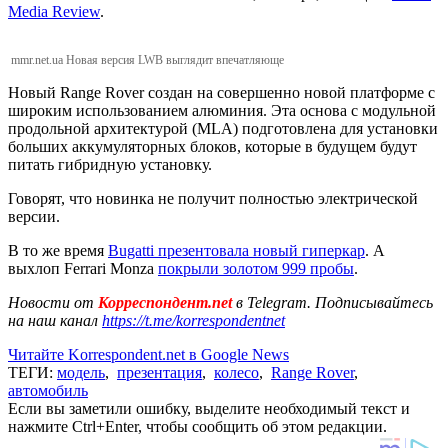
Media Review
.
mmr.net.ua Новая версия LWB выглядит впечатляюще
Новый Range Rover создан на совершенно новой платформе с
широким использованием алюминия. Эта основа с модульной
продольной архитектурой (MLA) подготовлена для установки
больших аккумуляторных блоков, которые в будущем будут
питать гибридную установку.
Говорят, что новинка не получит полностью электрической
версии.
В то же время
Bugatti презентовала новый гиперкар
. А
выхлоп Ferrari Monza
покрыли золотом 999 пробы
.
Новости от
Корреспондент.net
в Telegram. Подписывайтесь
на наш канал
https://t.me/korrespondentnet
Читайте Korrespondent.net в Google News
ТЕГИ:
модель
,
презентация
,
колесо
,
Range Rover
,
автомобиль
Если вы заметили ошибку, выделите необходимый текст и
нажмите Ctrl+Enter, чтобы сообщить об этом редакции.