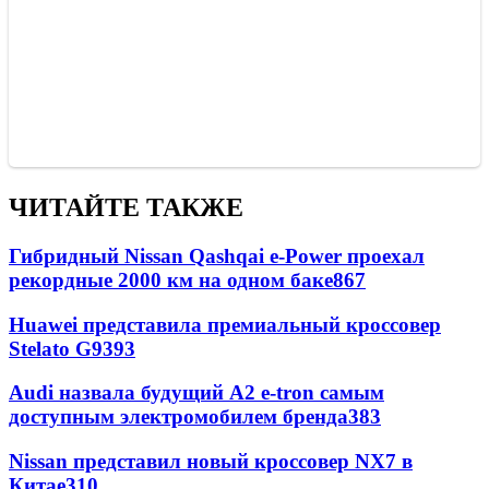
ЧИТАЙТЕ ТАКЖЕ
Гибридный Nissan Qashqai e-Power проехал
рекордные 2000 км на одном баке
867
Huawei представила премиальный кроссовер
Stelato G9
393
Audi назвала будущий A2 e-tron самым
доступным электромобилем бренда
383
Nissan представил новый кроссовер NX7 в
Китае
310