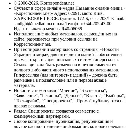
© 2000-2026, Korrespondent.net
Субъект в сфере онлайн-медиа Название онлайн-медиа -
«КореспонденТ.net» Адрес: 02091, місто Київ,
ХАРКІВСЬКЕ ШОСЕ, будинок 172-Б, офіс 208/1 E-mail:
sunlight@mediadim.com.ua
Телефон: 044-205-43-00
Идентификатор медиа - R40-06068
Использование любых материалов, размещённых на
сайте, разрешается при условии ссылки на
Корреспондент.net.
При копировании материалов со страницы «Новости
Украины и мира», для интернет-изданий – обязательна
прямая открытая для поисковых систем гиперссылка.
Ссылка должна быть размещена в независимости от
полного либо частичного использования материалов.
Гиперссылка (для интернет- изданий) – должна быть
размещена в подзаголовке или в первом абзаце
материала.
Новости с пометками "Мнение", "Экспертиза",
"Заявление", "Регионы", "Деньги", "Власть", "Выборы",
"Тест-драйв", "Спецпроекты", "Промо" публикуются на
правах рекламы.
Раздел Спецпроекты создается совместно с
коммерческими партнерами.
Любое копирование, публикация, републикация и
другое распространение информации, которое содержит