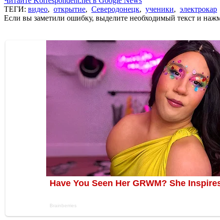
Читайте Korrespondent.net в Google News
ТЕГИ:
видео
,
открытие
,
Северодонецк
,
ученики
,
электрокар
Если вы заметили ошибку, выделите необходимый текст и нажми