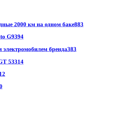
дные 2000 км на одном баке
883
to G9
394
м электромобилем бренда
383
GT 53
314
12
0