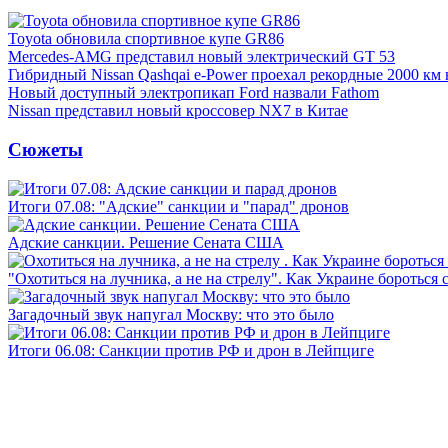
Toyota обновила спортивное купе GR86
Mercedes-AMG представил новый электрический GT 53
Гибридный Nissan Qashqai e-Power проехал рекордные 2000 км 
Новый доступный электропикап Ford назвали Fathom
Nissan представил новый кроссовер NX7 в Китае
Сюжеты
Итоги 07.08: "Адские" санкции и "парад" дронов
Адские санкции. Решение Сената США
"Охотиться на лучника, а не на стрелу". Как Украине бороться 
Загадочный звук напугал Москву: что это было
Итоги 06.08: Санкции против РФ и дрон в Лейпциге