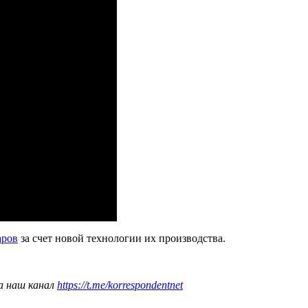
аров
за счет новой технологии их производства.
а наш канал
https://t.me/korrespondentnet