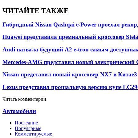
ЧИТАЙТЕ ТАКЖЕ
Гибридный Nissan Qashqai e-Power проехал рекор
Huawei представила премиальный кроссовер Stela
Audi назвала будущий A2 e-tron самым доступны
Mercedes-AMG представил новый электрический 
Nissan представил новый кроссовер NX7 в Китае
3
Lexus представил прощальную версию купе LC
29
Читать комментарии
Автомобили
Последние
Популярные
Комментируемые