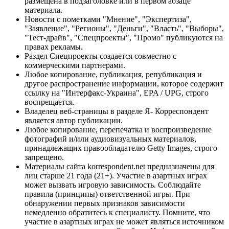
размещена в подзаголовке или в первом абзаце
материала.
Новости с пометками "Мнение", "Экспертиза",
"Заявление", "Регионы", "Деньги", "Власть", "Выборы",
"Тест-драйв", "Спецпроекты", "Промо" публикуются на
правах рекламы.
Раздел Спецпроекты создается совместно с
коммерческими партнерами.
Любое копирование, публикация, републикация и
другое распространение информации, которое содержит
ссылку на "Интерфакс-Украина", EPA / UPG, строго
воспрещается.
Владелец веб-страницы в разделе Я- Корреспондент
является автор публикации.
Любое копирование, перепечатка и воспроизведение
фотографий и/или аудиовизуальных материалов,
принадлежащих правообладателю Getty Images, строго
запрещено.
Материалы сайта korrespondent.net предназначены для
лиц старше 21 года (21+). Участие в азартных играх
может вызвать игровую зависимость. Соблюдайте
правила (принципы) ответственной игры. При
обнаружении первых признаков зависимости
немедленно обратитесь к специалисту. Помните, что
участие в азартных играх не может являться источником