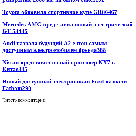
Toyota обновила спортивное купе GR86
467
Mercedes-AMG представил новый электрический
GT 53
435
Audi назвала будущий A2 e-tron самым
доступным электромобилем бренда
388
Nissan представил новый кроссовер NX7 в
Китае
345
Новый доступный электропикап Ford назвали
Fathom
290
Читать комментарии