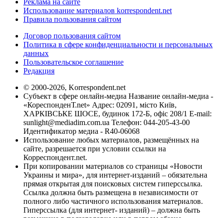
Реклама на сайте
Использование материалов korrespondent.net
Правила пользования сайтом
Договор пользования сайтом
Политика в сфере конфиденциальности и персональных
данных
Пользовательское соглашение
Редакция
© 2000-2026, Korrespondent.net
Субъект в сфере онлайн-медиа Название онлайн-медиа -
«КореспонденТ.net» Адрес: 02091, місто Київ,
ХАРКІВСЬКЕ ШОСЕ, будинок 172-Б, офіс 208/1 E-mail:
sunlight@mediadim.com.ua
Телефон: 044-205-43-00
Идентификатор медиа - R40-06068
Использование любых материалов, размещённых на
сайте, разрешается при условии ссылки на
Корреспондент.net.
При копировании материалов со страницы «Новости
Украины и мира», для интернет-изданий – обязательна
прямая открытая для поисковых систем гиперссылка.
Ссылка должна быть размещена в независимости от
полного либо частичного использования материалов.
Гиперссылка (для интернет- изданий) – должна быть