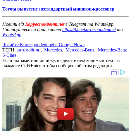
Toyota выпустит нестандартный минивэн-кроссовер
Новини від
Корреспондент.net
в Telegram та WhatsApp.
Підписуйтесь на наші канали
https://t.me/korrespondentnet
та
WhatsApp
Читайте Korrespondent.net в Google News
ТЕГИ:
автомобили
,
Mercedes
,
Mercedes-Benz
,
Mercedes-Benz
S-Class
Если вы заметили ошибку, выделите необходимый текст и
нажмите Ctrl+Enter, чтобы сообщить об этом редакции.