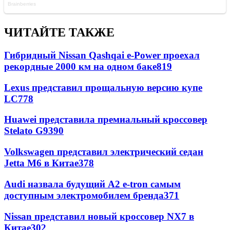
ЧИТАЙТЕ ТАКЖЕ
Гибридный Nissan Qashqai e-Power проехал
рекордные 2000 км на одном баке
819
Lexus представил прощальную версию купе
LC
778
Huawei представила премиальный кроссовер
Stelato G9
390
Volkswagen представил электрический седан
Jetta M6 в Китае
378
Audi назвала будущий A2 e-tron самым
доступным электромобилем бренда
371
Nissan представил новый кроссовер NX7 в
Китае
302