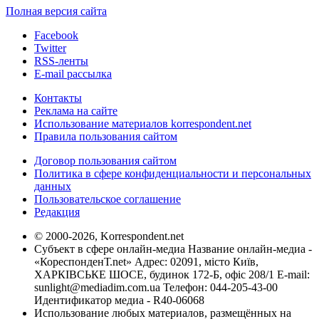
Полная версия сайта
Facebook
Twitter
RSS-ленты
E-mail рассылка
Контакты
Реклама на сайте
Использование материалов korrespondent.net
Правила пользования сайтом
Договор пользования сайтом
Политика в сфере конфиденциальности и персональных
данных
Пользовательское соглашение
Редакция
© 2000-2026, Korrespondent.net
Субъект в сфере онлайн-медиа Название онлайн-медиа -
«КореспонденТ.net» Адрес: 02091, місто Київ,
ХАРКІВСЬКЕ ШОСЕ, будинок 172-Б, офіс 208/1 E-mail:
sunlight@mediadim.com.ua
Телефон: 044-205-43-00
Идентификатор медиа - R40-06068
Использование любых материалов, размещённых на