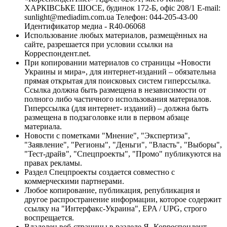
ХАРКІВСЬКЕ ШОСЕ, будинок 172-Б, офіс 208/1 E-mail:
sunlight@mediadim.com.ua
Телефон: 044-205-43-00
Идентификатор медиа - R40-06068
Использование любых материалов, размещённых на
сайте, разрешается при условии ссылки на
Корреспондент.net.
При копировании материалов со страницы «Новости
Украины и мира», для интернет-изданий – обязательна
прямая открытая для поисковых систем гиперссылка.
Ссылка должна быть размещена в независимости от
полного либо частичного использования материалов.
Гиперссылка (для интернет- изданий) – должна быть
размещена в подзаголовке или в первом абзаце
материала.
Новости с пометками "Мнение", "Экспертиза",
"Заявление", "Регионы", "Деньги", "Власть", "Выборы",
"Тест-драйв", "Спецпроекты", "Промо" публикуются на
правах рекламы.
Раздел Спецпроекты создается совместно с
коммерческими партнерами.
Любое копирование, публикация, републикация и
другое распространение информации, которое содержит
ссылку на "Интерфакс-Украина", EPA / UPG, строго
воспрещается.
Владелец веб-страницы в разделе Я- Корреспондент