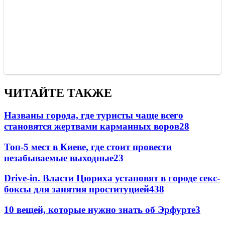
ЧИТАЙТЕ ТАКЖЕ
Названы города, где туристы чаще всего
становятся жертвами карманных воров
28
Топ-5 мест в Киеве, где стоит провести
незабываемые выходные
23
Drive-in. Власти Цюриха установят в городе секс-
боксы для занятия проституцией
4
38
10 вещей, которые нужно знать об Эрфурте
3