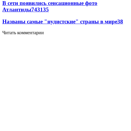
В сети появились сенсационные фото
Атлантиды
74
3
135
Названы самые "нудистские" страны в мире
3
8
Читать комментарии