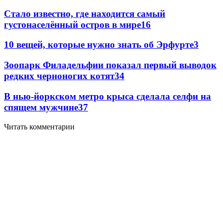
Стало известно, где находится самый
густонаселённый остров в мире
16
10 вещей, которые нужно знать об Эрфурте
3
Зоопарк Филадельфии показал первый выводок
редких черноногих котят
3
4
В нью-йоркском метро крыса сделала селфи на
спящем мужчине
3
7
Читать комментарии