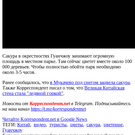
Сакура в окрестностях Гуанчжоу занимают огромную
площадь в местном парке. Там сейчас цветет вместе около 100
000 деревьев. Чтобы полностью обойти парк необходимо
около 3-5 часов.
Ранее сообщалось, что
в Мукачево под снегом зацвела сакура
.
Также Корреспондент писал о том, что
Великая Китайская
стена стала "ледяной горкой"
.
Новости от
Корреспондент.net
в Telegram. Подписывайтесь
на наш канал
https://t.me/korrespondentnet
Читайте Korrespondent.net в Google News
ТЕГИ:
Китай
,
видео
,
туристы
,
цветы
,
сакура
,
цветение
,
Гуанчжоу