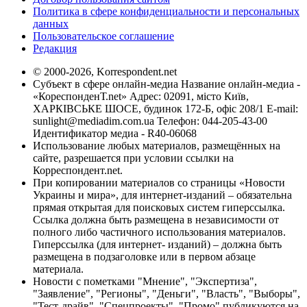
Политика в сфере конфиденциальности и персональных
данных
Пользовательское соглашение
Редакция
© 2000-2026, Korrespondent.net
Субъект в сфере онлайн-медиа Название онлайн-медиа -
«КореспонденТ.net» Адрес: 02091, місто Київ,
ХАРКІВСЬКЕ ШОСЕ, будинок 172-Б, офіс 208/1 E-mail:
sunlight@mediadim.com.ua
Телефон: 044-205-43-00
Идентификатор медиа - R40-06068
Использование любых материалов, размещённых на
сайте, разрешается при условии ссылки на
Корреспондент.net.
При копировании материалов со страницы «Новости
Украины и мира», для интернет-изданий – обязательна
прямая открытая для поисковых систем гиперссылка.
Ссылка должна быть размещена в независимости от
полного либо частичного использования материалов.
Гиперссылка (для интернет- изданий) – должна быть
размещена в подзаголовке или в первом абзаце
материала.
Новости с пометками "Мнение", "Экспертиза",
"Заявление", "Регионы", "Деньги", "Власть", "Выборы",
"Тест-драйв", "Спецпроекты", "Промо" публикуются на