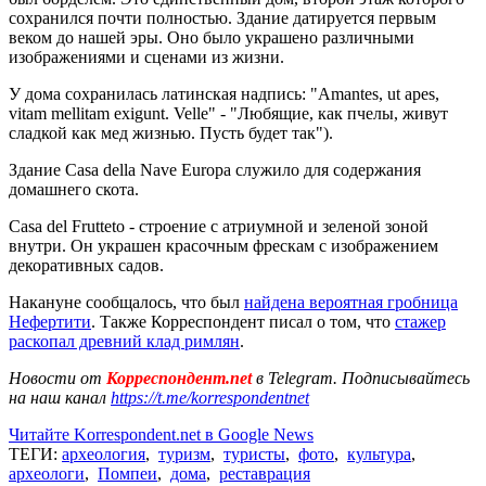
сохранился почти полностью. Здание датируется первым
веком до нашей эры. Оно было украшено различными
изображениями и сценами из жизни.
У дома сохранилась латинская надпись: "Amantes, ut apes,
vitam mellitam exigunt. Velle" - "Любящие, как пчелы, живут
сладкой как мед жизнью. Пусть будет так").
Здание Casa della Nave Europa служило для содержания
домашнего скота.
Casa del Frutteto - строение с атриумной и зеленой зоной
внутри. Он украшен красочным фрескам с изображением
декоративных садов.
Накануне сообщалось, что был
найдена вероятная гробница
Нефертити
. Также Корреспондент писал о том, что
стажер
раскопал древний клад римлян
.
Новости от
Корреспондент.net
в Telegram. Подписывайтесь
на наш канал
https://t.me/korrespondentnet
Читайте Korrespondent.net в Google News
ТЕГИ:
археология
,
туризм
,
туристы
,
фото
,
культура
,
археологи
,
Помпеи
,
дома
,
реставрация