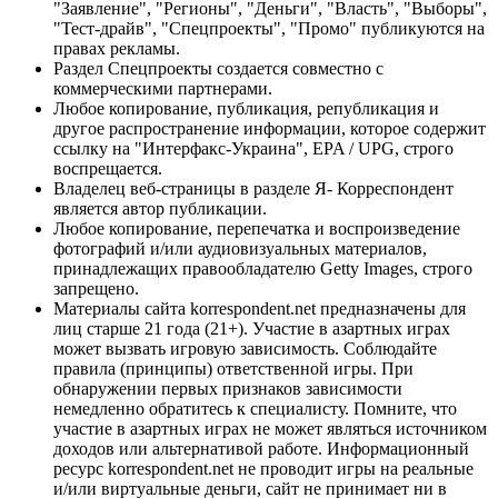
"Заявление", "Регионы", "Деньги", "Власть", "Выборы",
"Тест-драйв", "Спецпроекты", "Промо" публикуются на
правах рекламы.
Раздел Спецпроекты создается совместно с
коммерческими партнерами.
Любое копирование, публикация, републикация и
другое распространение информации, которое содержит
ссылку на "Интерфакс-Украина", EPA / UPG, строго
воспрещается.
Владелец веб-страницы в разделе Я- Корреспондент
является автор публикации.
Любое копирование, перепечатка и воспроизведение
фотографий и/или аудиовизуальных материалов,
принадлежащих правообладателю Getty Images, строго
запрещено.
Материалы сайта korrespondent.net предназначены для
лиц старше 21 года (21+). Участие в азартных играх
может вызвать игровую зависимость. Соблюдайте
правила (принципы) ответственной игры. При
обнаружении первых признаков зависимости
немедленно обратитесь к специалисту. Помните, что
участие в азартных играх не может являться источником
доходов или альтернативой работе. Информационный
ресурс korrespondent.net не проводит игры на реальные
и/или виртуальные деньги, сайт не принимает ни в