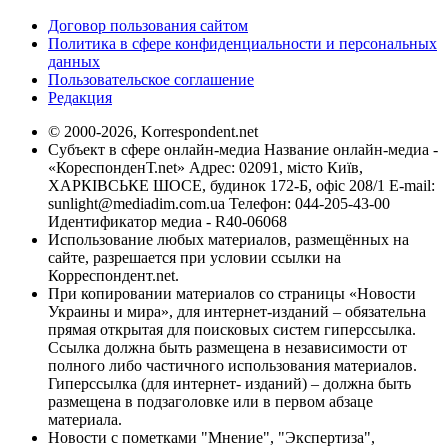
Договор пользования сайтом
Политика в сфере конфиденциальности и персональных
данных
Пользовательское соглашение
Редакция
© 2000-2026, Korrespondent.net
Субъект в сфере онлайн-медиа Название онлайн-медиа -
«КореспонденТ.net» Адрес: 02091, місто Київ,
ХАРКІВСЬКЕ ШОСЕ, будинок 172-Б, офіс 208/1 E-mail:
sunlight@mediadim.com.ua
Телефон: 044-205-43-00
Идентификатор медиа - R40-06068
Использование любых материалов, размещённых на
сайте, разрешается при условии ссылки на
Корреспондент.net.
При копировании материалов со страницы «Новости
Украины и мира», для интернет-изданий – обязательна
прямая открытая для поисковых систем гиперссылка.
Ссылка должна быть размещена в независимости от
полного либо частичного использования материалов.
Гиперссылка (для интернет- изданий) – должна быть
размещена в подзаголовке или в первом абзаце
материала.
Новости с пометками "Мнение", "Экспертиза",