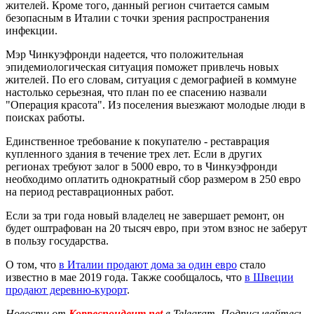
жителей. Кроме того, данный регион считается самым
безопасным в Италии с точки зрения распространения
инфекции.
Мэр Чинкуэфронди надеется, что положительная
эпидемиологическая ситуация поможет привлечь новых
жителей. По его словам, ситуация с демографией в коммуне
настолько серьезная, что план по ее спасению назвали
"Операция красота". Из поселения выезжают молодые люди в
поисках работы.
Единственное требование к покупателю - реставрация
купленного здания в течение трех лет. Если в других
регионах требуют залог в 5000 евро, то в Чинкуэфронди
необходимо оплатить однократный сбор размером в 250 евро
на период реставрационных работ.
Если за три года новый владелец не завершает ремонт, он
будет оштрафован на 20 тысяч евро, при этом взнос не заберут
в пользу государства.
О том, что
в Италии продают дома за один евро
стало
известно в мае 2019 года. Также сообщалось, что
в Швеции
продают деревню-курорт
.
Новости от
Корреспондент.net
в Telegram. Подписывайтесь