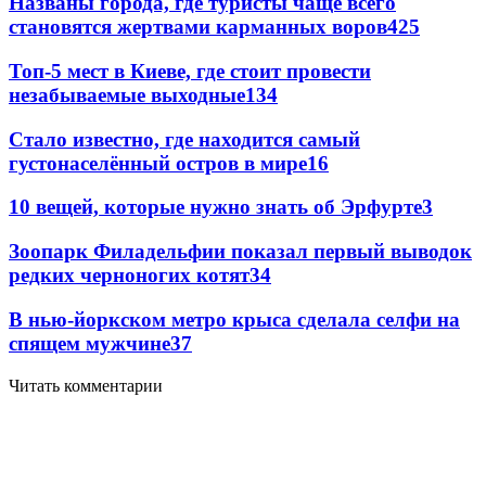
Названы города, где туристы чаще всего
становятся жертвами карманных воров
425
Топ-5 мест в Киеве, где стоит провести
незабываемые выходные
134
Стало известно, где находится самый
густонаселённый остров в мире
16
10 вещей, которые нужно знать об Эрфурте
3
Зоопарк Филадельфии показал первый выводок
редких черноногих котят
3
4
В нью-йоркском метро крыса сделала селфи на
спящем мужчине
3
7
Читать комментарии