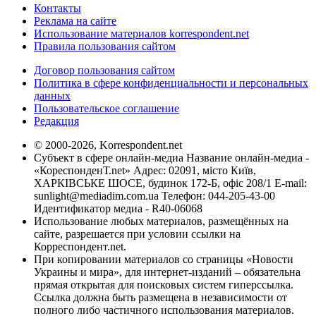
Контакты
Реклама на сайте
Использование материалов korrespondent.net
Правила пользования сайтом
Договор пользования сайтом
Политика в сфере конфиденциальности и персональных
данных
Пользовательское соглашение
Редакция
© 2000-2026, Korrespondent.net
Субъект в сфере онлайн-медиа Название онлайн-медиа -
«КореспонденТ.net» Адрес: 02091, місто Київ,
ХАРКІВСЬКЕ ШОСЕ, будинок 172-Б, офіс 208/1 E-mail:
sunlight@mediadim.com.ua
Телефон: 044-205-43-00
Идентификатор медиа - R40-06068
Использование любых материалов, размещённых на
сайте, разрешается при условии ссылки на
Корреспондент.net.
При копировании материалов со страницы «Новости
Украины и мира», для интернет-изданий – обязательна
прямая открытая для поисковых систем гиперссылка.
Ссылка должна быть размещена в независимости от
полного либо частичного использования материалов.