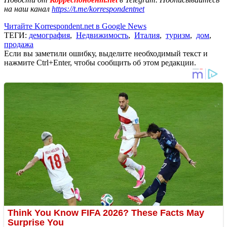
на наш канал
https://t.me/korrespondentnet
Читайте Korrespondent.net в Google News
ТЕГИ:
демография
,
Недвижимость
,
Италия
,
туризм
,
дом
,
продажа
Если вы заметили ошибку, выделите необходимый текст и
нажмите Ctrl+Enter, чтобы сообщить об этом редакции.