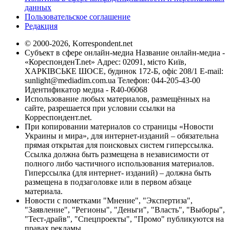
данных
Пользовательское соглашение
Редакция
© 2000-2026, Korrespondent.net
Субъект в сфере онлайн-медиа Название онлайн-медиа -
«КореспонденТ.net» Адрес: 02091, місто Київ,
ХАРКІВСЬКЕ ШОСЕ, будинок 172-Б, офіс 208/1 E-mail:
sunlight@mediadim.com.ua
Телефон: 044-205-43-00
Идентификатор медиа - R40-06068
Использование любых материалов, размещённых на
сайте, разрешается при условии ссылки на
Корреспондент.net.
При копировании материалов со страницы «Новости
Украины и мира», для интернет-изданий – обязательна
прямая открытая для поисковых систем гиперссылка.
Ссылка должна быть размещена в независимости от
полного либо частичного использования материалов.
Гиперссылка (для интернет- изданий) – должна быть
размещена в подзаголовке или в первом абзаце
материала.
Новости с пометками "Мнение", "Экспертиза",
"Заявление", "Регионы", "Деньги", "Власть", "Выборы",
"Тест-драйв", "Спецпроекты", "Промо" публикуются на
правах рекламы.