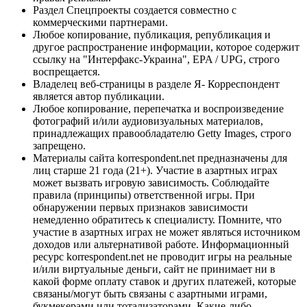
Раздел Спецпроекты создается совместно с
коммерческими партнерами.
Любое копирование, публикация, републикация и
другое распространение информации, которое содержит
ссылку на "Интерфакс-Украина", EPA / UPG, строго
воспрещается.
Владелец веб-страницы в разделе Я- Корреспондент
является автор публикации.
Любое копирование, перепечатка и воспроизведение
фотографий и/или аудиовизуальных материалов,
принадлежащих правообладателю Getty Images, строго
запрещено.
Материалы сайта korrespondent.net предназначены для
лиц старше 21 года (21+). Участие в азартных играх
может вызвать игровую зависимость. Соблюдайте
правила (принципы) ответственной игры. При
обнаружении первых признаков зависимости
немедленно обратитесь к специалисту. Помните, что
участие в азартных играх не может являться источником
доходов или альтернативой работе. Информационный
ресурс korrespondent.net не проводит игры на реальные
и/или виртуальные деньги, сайт не принимает ни в
какой форме оплату ставок и других платежей, которые
связаны/могут быть связаны с азартными играми,
букмекерами или тотализаторами. Какие-либо