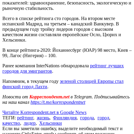
показателей: здравоохранение, безопасность, экологическую и
рыночную стабильность.
Всего в списке рейтинга сто городов. На втором месте
испанский Мадрид, на третьем – канадский Ванкувер. В
предыдущем году тройку лидеров городов с высоким
качеством жизни составляли европейские Осло, Цюрих и
Хельсинки.
В конце рейтинга-2020: Йоханнесбург (ЮАР) 98 место, Киев –
99, Лагос (Нигерия) – 100.
Ранее компания InterNations обнародовала
рейтинг лучших
городов для эмигрантов
.
Напомним, в текущем году
зеленой столицей Европы стал
финский город Лахти
.
Новости от
Корреспондент.net
в Telegram. Подписывайтесь
на наш канал
https://t.me/korrespondentnet
Читайте Korrespondent.net в Google News
ТЕГИ:
рейтинг
,
жизнь
,
Финляндия
,
города
,
город
,
качество
,
лидер
,
Хельсинки
Если вы заметили ошибку, выделите необходимый текст и
нажмите Ctrl+Enter, чтобы сообщить об этом редакции.