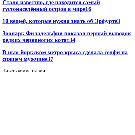
Стало известно, где находится самый
густонаселённый остров в мире
16
10 вещей, которые нужно знать об Эрфурте
3
Зоопарк Филадельфии показал первый выводок
редких черноногих котят
3
4
В нью-йоркском метро крыса сделала селфи на
спящем мужчине
3
7
Читать комментарии