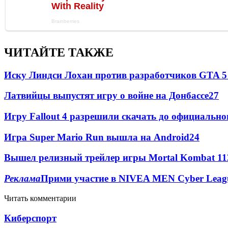
ЧИТАЙТЕ ТАКЖЕ
Иску Линдси Лохан против разработчиков GTA 5 
Латвийцы выпустят игру о войне на Донбассе
2
7
Игру Fallout 4 разрешили скачать до официально
Игра Super Mario Run вышла на Android
2
4
Вышел релизный трейлер игры Mortal Kombat 11
Реклама
Прими участие в NIVEA MEN Cyber League
Читать комментарии
Киберспорт