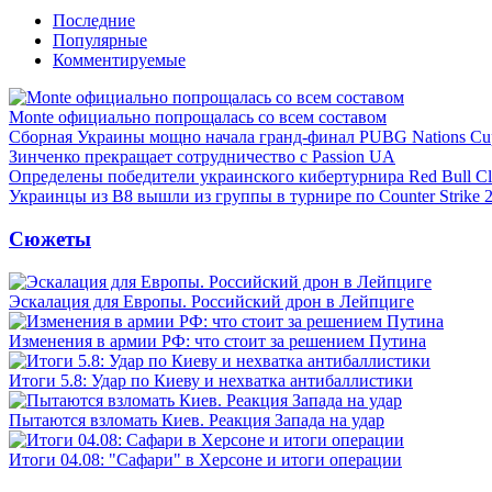
Последние
Популярные
Комментируемые
Monte официально попрощалась со всем составом
Сборная Украины мощно начала гранд-финал PUBG Nations Cu
Зинченко прекращает сотрудничество с Passion UA
Определены победители украинского кибертурнира Red Bull Cl
Украинцы из B8 вышли из группы в турнире по Counter Strike 
Сюжеты
Эскалация для Европы. Российский дрон в Лейпциге
Изменения в армии РФ: что стоит за решением Путина
Итоги 5.8: Удар по Киеву и нехватка антибаллистики
Пытаются взломать Киев. Реакция Запада на удар
Итоги 04.08: "Сафари" в Херсоне и итоги операции