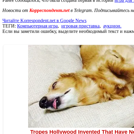
Ранее сообщалось, что была создана первая в истории
игра для
Новости от
Корреспондент.net
в Telegram. Подписывайтесь н
Читайте Korrespondent.net в Google News
ТЕГИ:
Компьютерная игра
,
игровая приставка
,
аукцион.
Если вы заметили ошибку, выделите необходимый текст и нажми