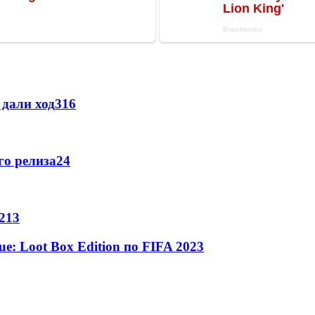
дали ход
3
16
го релиза
2
4
2
13
: Loot Box Edition по FIFA 20
2
3