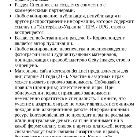
Раздел Спецпроекты создается совместно с
коммерческими партнерами.
Любое копирование, публикация, републикация и
другое распространение информации, которое содержит
ссылку на "Интерфакс-Украина", EPA / UPG, строго
воспрещается.
Владелец веб-страницы в разделе Я- Корреспондент
является автор публикации.
Любое копирование, перепечатка и воспроизведение
фотографий и/или аудиовизуальных материалов,
принадлежащих правообладателю Getty Images, строго
запрещено.
Материалы сайта korrespondent.net предназначены для
лиц старше 21 года (21+). Участие в азартных играх
может вызвать игровую зависимость. Соблюдайте
правила (принципы) ответственной игры. При
обнаружении первых признаков зависимости
немедленно обратитесь к специалисту. Помните, что
участие в азартных играх не может являться источником
доходов или альтернативой работе. Информационный
ресурс korrespondent.net не проводит игры на реальные
и/или виртуальные деньги, сайт не принимает ни в
какой форме оплату ставок и других платежей, которые
связаны/могут быть связаны с азартными играми,
букмекерами или тотализаторами. Какие-либо