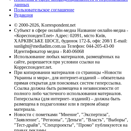
данных
Пользовательское соглашение
Редакция
© 2000-2026, Korrespondent.net
Субъект в сфере онлайн-медиа Название онлайн-медиа -
«КореспонденТ.net» Адрес: 02091, місто Київ,
ХАРКІВСЬКЕ ШОСЕ, будинок 172-Б, офіс 208/1 E-mail:
sunlight@mediadim.com.ua
Телефон: 044-205-43-00
Идентификатор медиа - R40-06068
Использование любых материалов, размещённых на
сайте, разрешается при условии ссылки на
Корреспондент.net.
При копировании материалов со страницы «Новости
Украины и мира», для интернет-изданий – обязательна
прямая открытая для поисковых систем гиперссылка.
Ссылка должна быть размещена в независимости от
полного либо частичного использования материалов.
Гиперссылка (для интернет- изданий) – должна быть
размещена в подзаголовке или в первом абзаце
материала.
Новости с пометками "Мнение", "Экспертиза",
"Заявление", "Регионы", "Деньги", "Власть", "Выборы",
"Тест-драйв", "Спецпроекты", "Промо" публикуются на
правах рекламы.