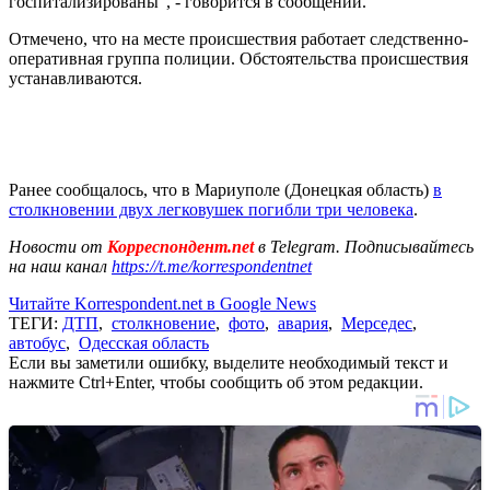
госпитализированы", - говорится в сообщении.
Отмечено, что на месте происшествия работает следственно-
оперативная группа полиции. Обстоятельства происшествия
устанавливаются.
Ранее сообщалось, что в Мариуполе (Донецкая область)
в
столкновении двух легковушек погибли три человека
.
Новости от
Корреспондент.net
в Telegram. Подписывайтесь
на наш канал
https://t.me/korrespondentnet
Читайте Korrespondent.net в Google News
ТЕГИ:
ДТП
,
столкновение
,
фото
,
авария
,
Мерседес
,
автобус
,
Одесская область
Если вы заметили ошибку, выделите необходимый текст и
нажмите Ctrl+Enter, чтобы сообщить об этом редакции.