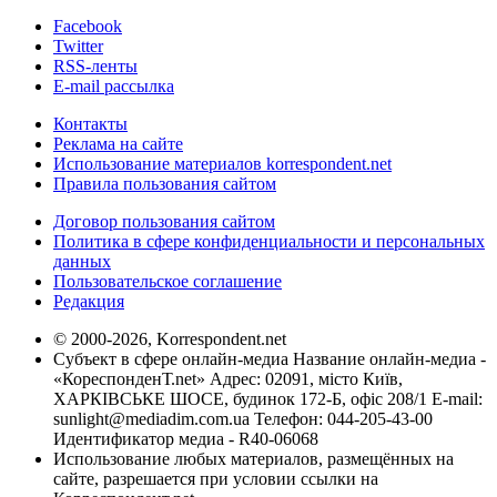
Facebook
Twitter
RSS-ленты
E-mail рассылка
Контакты
Реклама на сайте
Использование материалов korrespondent.net
Правила пользования сайтом
Договор пользования сайтом
Политика в сфере конфиденциальности и персональных
данных
Пользовательское соглашение
Редакция
© 2000-2026, Korrespondent.net
Субъект в сфере онлайн-медиа Название онлайн-медиа -
«КореспонденТ.net» Адрес: 02091, місто Київ,
ХАРКІВСЬКЕ ШОСЕ, будинок 172-Б, офіс 208/1 E-mail:
sunlight@mediadim.com.ua
Телефон: 044-205-43-00
Идентификатор медиа - R40-06068
Использование любых материалов, размещённых на
сайте, разрешается при условии ссылки на