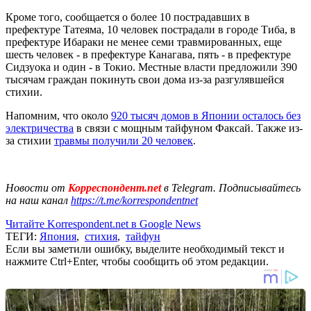
Кроме того, сообщается о более 10 пострадавших в
префектуре Татеяма, 10 человек пострадали в городе Тиба, в
префектуре Ибараки не менее семи травмированных, еще
шесть человек - в префектуре Канагава, пять - в префектуре
Сидзуока и один - в Токио. Местные власти предложили 390
тысячам граждан покинуть свои дома из-за разгулявшейся
стихии.
Напомним, что около
920 тысяч домов в Японии осталось без
электричества
в связи с мощным тайфуном Факсай. Также из-
за стихии
травмы получили 20 человек
.
Новости от
Корреспондент.net
в Telegram. Подписывайтесь
на наш канал
https://t.me/korrespondentnet
Читайте Korrespondent.net в Google News
ТЕГИ:
Япония
,
стихия
,
тайфун
Если вы заметили ошибку, выделите необходимый текст и
нажмите Ctrl+Enter, чтобы сообщить об этом редакции.