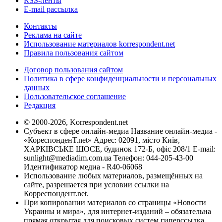
RSS-ленты
E-mail рассылка
Контакты
Реклама на сайте
Использование материалов korrespondent.net
Правила пользования сайтом
Договор пользования сайтом
Политика в сфере конфиденциальности и персональных
данных
Пользовательское соглашение
Редакция
© 2000-2026, Korrespondent.net
Субъект в сфере онлайн-медиа Название онлайн-медиа -
«КореспонденТ.net» Адрес: 02091, місто Київ,
ХАРКІВСЬКЕ ШОСЕ, будинок 172-Б, офіс 208/1 E-mail:
sunlight@mediadim.com.ua
Телефон: 044-205-43-00
Идентификатор медиа - R40-06068
Использование любых материалов, размещённых на
сайте, разрешается при условии ссылки на
Корреспондент.net.
При копировании материалов со страницы «Новости
Украины и мира», для интернет-изданий – обязательна
прямая открытая для поисковых систем гиперссылка.