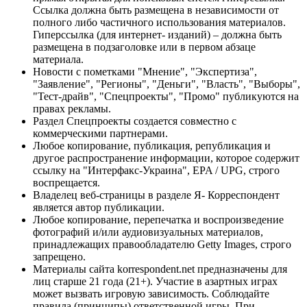
Ссылка должна быть размещена в независимости от
полного либо частичного использования материалов.
Гиперссылка (для интернет- изданий) – должна быть
размещена в подзаголовке или в первом абзаце
материала.
Новости с пометками "Мнение", "Экспертиза",
"Заявление", "Регионы", "Деньги", "Власть", "Выборы",
"Тест-драйв", "Спецпроекты", "Промо" публикуются на
правах рекламы.
Раздел Спецпроекты создается совместно с
коммерческими партнерами.
Любое копирование, публикация, републикация и
другое распространение информации, которое содержит
ссылку на "Интерфакс-Украина", EPA / UPG, строго
воспрещается.
Владелец веб-страницы в разделе Я- Корреспондент
является автор публикации.
Любое копирование, перепечатка и воспроизведение
фотографий и/или аудиовизуальных материалов,
принадлежащих правообладателю Getty Images, строго
запрещено.
Материалы сайта korrespondent.net предназначены для
лиц старше 21 года (21+). Участие в азартных играх
может вызвать игровую зависимость. Соблюдайте
правила (принципы) ответственной игры. При