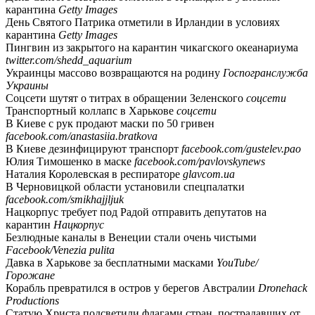
карантина
Getty Images
День Святого Патрика отметили в Ирландии в условиях
карантина
Getty Images
Пингвин из закрытого на карантин чикагского океанариума
twitter.com/shedd_aquarium
Украинцы массово возвращаются на родину
Госпогранслужба
Украины
Соцсети шутят о титрах в обращении Зеленского
соцсети
Транспортный коллапс в Харькове
соцсети
В Киеве с рук продают маски по 50 гривен
facebook.com/anastasiia.bratkova
В Киеве дезинфицируют транспорт
facebook.com/gustelev.pao
Юлия Тимошенко в маске
facebook.com/pavlovskynews
Наталия Королевская в респираторе
glavcom.ua
В Черновицкой области установили спецпалатки
facebook.com/smikhajjljuk
Нацкорпус требует под Радой отправить депутатов на
карантин
Нацкорпус
Безлюдные каналы в Венеции стали очень чистыми
Facebook/Venezia pulita
Давка в Харькове за бесплатными масками
YouTube/
Горожане
Корабль превратился в остров у берегов Австралии
Dronehack
Productions
Статую Христа подсветили флагами стран, пострадавших от