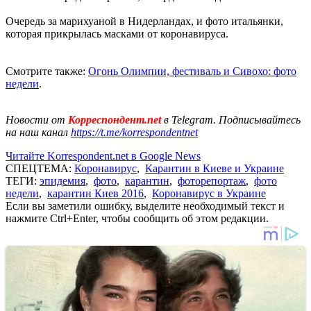
Очередь за марихуаной в Нидерландах, и фото итальянки,
которая прикрылась масками от коронавируса.
Смотрите также:
Огонь Олимпии, фестиваль и Сивохо: фото
недели
.
Новости от
Корреспондент.net
в Telegram. Подписывайтесь
на наш канал
https://t.me/korrespondentnet
Читайте Korrespondent.net в Google News
СПЕЦТЕМА:
Коронавирус
,
Карантин в Киеве и Украине
ТЕГИ:
эпидемия
,
фото
,
карантин
,
фоторепортаж
,
фото
недели
,
карантин Киев 2016
,
Коронавирус в Украине
Если вы заметили ошибку, выделите необходимый текст и
нажмите Ctrl+Enter, чтобы сообщить об этом редакции.