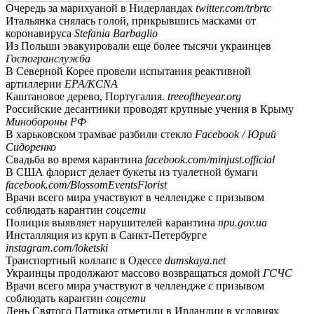
Очередь за марихуаной в Нидерландах
twitter.com/trbrtc
Итальянка снялась голой, прикрывшись масками от
коронавируса
Stefania Barbaglio
Из Польши эвакуировали еще более тысячи украинцев
Госпогранслужба
В Северной Корее провели испытания реактивной
артиллерии
ЕРА/KCNA
Каштановое дерево, Португалия.
treeoftheyear.org
Российские десантники проводят крупные учения в Крыму
Минобороны РФ
В харьковском трамвае разбили стекло
Facebook / Юрий
Сидоренко
Свадьба во время карантина
facebook.com/minjust.official
В США флорист делает букеты из туалетной бумаги
facebook.com/BlossomEventsFlorist
Врачи всего мира участвуют в челлендже с призывом
соблюдать карантин
соцсети
Полиция выявляет нарушителей карантина
npu.gov.ua
Инсталляция из круп в Санкт-Петербурге
instagram.com/loketski
Транспортный коллапс в Одессе
dumskaya.net
Украинцы продолжают массово возвращаться домой
ГСЧС
Врачи всего мира участвуют в челлендже с призывом
соблюдать карантин
соцсети
День Святого Патрика отметили в Ирландии в условиях