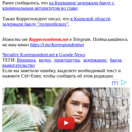
Ранее сообщалось, что
на Киевщине задержали банду с
криминальным авторитетом во главе
.
Также Корреспондент писал, что
в Киевской области
задержали банду "полицейских"
.
Новости от
Корреспондент.net
в Telegram. Подписывайтесь
на наш канал
https://t.me/korrespondentnet
Читайте Korrespondent.net в Google News
ТЕГИ:
Винница
,
видео
,
прокуратура
,
задержание
,
банда
,
вымогательство
Если вы заметили ошибку, выделите необходимый текст и
нажмите Ctrl+Enter, чтобы сообщить об этом редакции.