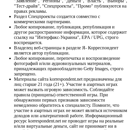
"Заявление", "Регионы", "Деньги", "Власть", "Выборы",
"Тест-драйв", "Спецпроекты", "Промо" публикуются на
правах рекламы.
Раздел Спецпроекты создается совместно с
коммерческими партнерами.
Любое копирование, публикация, републикация и
другое распространение информации, которое содержит
ссылку на "Интерфакс-Украина", EPA / UPG, строго
воспрещается.
Владелец веб-страницы в разделе Я- Корреспондент
является автор публикации.
Любое копирование, перепечатка и воспроизведение
фотографий и/или аудиовизуальных материалов,
принадлежащих правообладателю Getty Images, строго
запрещено.
Материалы сайта korrespondent.net предназначены для
лиц старше 21 года (21+). Участие в азартных играх
может вызвать игровую зависимость. Соблюдайте
правила (принципы) ответственной игры. При
обнаружении первых признаков зависимости
немедленно обратитесь к специалисту. Помните, что
участие в азартных играх не может являться источником
доходов или альтернативой работе. Информационный
ресурс korrespondent.net не проводит игры на реальные
и/или виртуальные деньги, сайт не принимает ни в