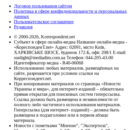
Договор пользования сайтом
Политика в сфере конфиденциальности и персональных
данных
Пользовательское соглашение
Редакция
© 2000-2026, Korrespondent.net
Субъект в сфере онлайн-медиа Название онлайн-медиа -
«КореспонденТ.net» Адрес: 02091, місто Київ,
ХАРКІВСЬКЕ ШОСЕ, будинок 172-Б, офіс 208/1 E-mail:
sunlight@mediadim.com.ua
Телефон: 044-205-43-00
Идентификатор медиа - R40-06068
Использование любых материалов, размещённых на
сайте, разрешается при условии ссылки на
Корреспондент.net.
При копировании материалов со страницы «Новости
Украины и мира», для интернет-изданий – обязательна
прямая открытая для поисковых систем гиперссылка.
Ссылка должна быть размещена в независимости от
полного либо частичного использования материалов.
Гиперссылка (для интернет- изданий) – должна быть
размещена в подзаголовке или в первом абзаце
материала.
Новости с пометками "Мнение", "Экспертиза",