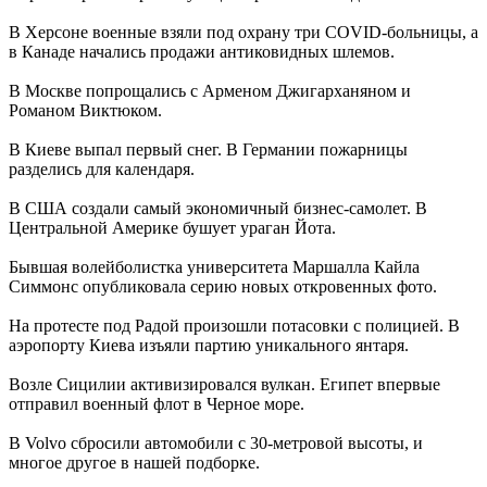
В Херсоне военные взяли под охрану три COVID-больницы, а
в Канаде начались продажи антиковидных шлемов.
В Москве попрощались с Арменом Джигарханяном и
Романом Виктюком.
В Киеве выпал первый снег. В Германии пожарницы
разделись для календаря.
В США создали самый экономичный бизнес-самолет. В
Центральной Америке бушует ураган Йота.
Бывшая волейболистка университета Маршалла Кайла
Симмонс опубликовала серию новых откровенных фото.
На протесте под Радой произошли потасовки с полицией. В
аэропорту Киева изъяли партию уникального янтаря.
Возле Сицилии активизировался вулкан. Египет впервые
отправил военный флот в Черное море.
В Volvo сбросили автомобили с 30-метровой высоты, и
многое другое в нашей подборке.