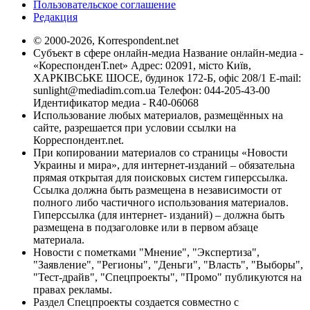
Пользовательское соглашение
Редакция
© 2000-2026, Korrespondent.net
Субъект в сфере онлайн-медиа Название онлайн-медиа -
«КореспонденТ.net» Адрес: 02091, місто Київ,
ХАРКІВСЬКЕ ШОСЕ, будинок 172-Б, офіс 208/1 E-mail:
sunlight@mediadim.com.ua
Телефон: 044-205-43-00
Идентификатор медиа - R40-06068
Использование любых материалов, размещённых на
сайте, разрешается при условии ссылки на
Корреспондент.net.
При копировании материалов со страницы «Новости
Украины и мира», для интернет-изданий – обязательна
прямая открытая для поисковых систем гиперссылка.
Ссылка должна быть размещена в независимости от
полного либо частичного использования материалов.
Гиперссылка (для интернет- изданий) – должна быть
размещена в подзаголовке или в первом абзаце
материала.
Новости с пометками "Мнение", "Экспертиза",
"Заявление", "Регионы", "Деньги", "Власть", "Выборы",
"Тест-драйв", "Спецпроекты", "Промо" публикуются на
правах рекламы.
Раздел Спецпроекты создается совместно с