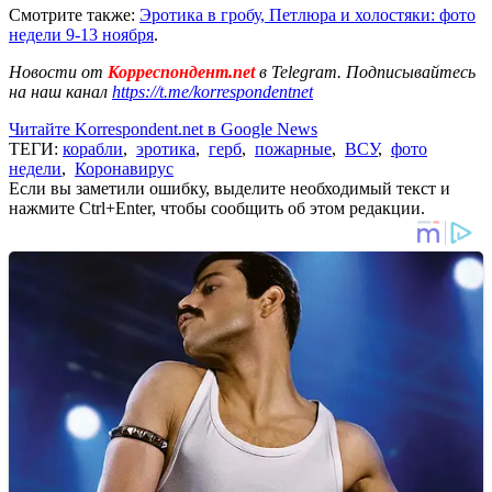
Смотрите также:
Эротика в гробу, Петлюра и холостяки: фото
недели 9-13 ноября
.
Новости от
Корреспондент.net
в Telegram. Подписывайтесь
на наш канал
https://t.me/korrespondentnet
Читайте Korrespondent.net в Google News
ТЕГИ:
корабли
,
эротика
,
герб
,
пожарные
,
ВСУ
,
фото
недели
,
Коронавирус
Если вы заметили ошибку, выделите необходимый текст и
нажмите Ctrl+Enter, чтобы сообщить об этом редакции.