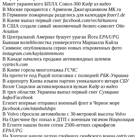
Макет украинского БПЛА Сокол-300
Кадр из видео
В Москве прощаются с Арменом Джигарханяном
MK.ru
В Германии пожарницы разделись для календаря
feuer1.de
В Киеве выпал первый снег
facebook.com/vechirkanova
В США создали самый экономичный бизнес-самолет
Otto
Aviation
В Центральной Америке бушует ураган Йота
EPA/UPG
Бывшая волейболистка университета Маршалла Кайла
Симмонс опубликовала серию новых откровенных фото
instagram.com/kaylasimmmons
В Канаде начались продажи антиковидных шлемов
vyzrtech.com
В Киеве горела многоэтажка
ГСЧС
На протесте под Радой потасовки с полицией
РБК-Украина
В аэропорту Киева изъяли партию уникального янтаря
СБУ
Возле Сицилии активизировался вулкан
Кадр из видео
В трех областях Украины выпал первый снег
Сумщина
Інфо/Facebook
Египет впервые отправил военный флот в Черное море
facebook.com/istanbulships
В Volvo сбросили автомобили с 30-метровой высоты
Volvo
На Одесчине бус попал в ДТП с военным тягачом
Нацполиция
В Египте нашли более сотни 2500-летних саркофагов
EPA/UPG
На Хортице нашли целую гробницу скифского воина
ostriv.org