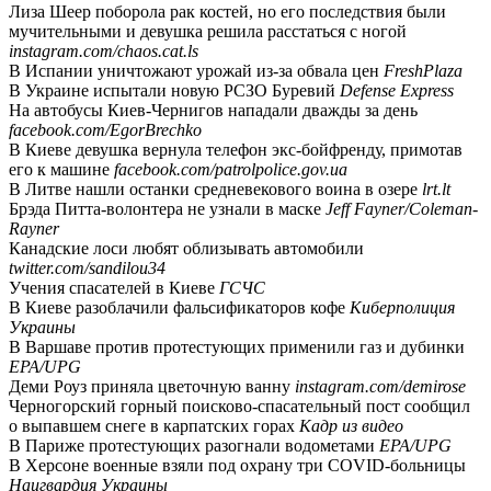
Лиза Шеер поборола рак костей, но его последствия были
мучительными и девушка решила расстаться с ногой
instagram.com/chaos.cat.ls
В Испании уничтожают урожай из-за обвала цен
FreshPlaza
В Украине испытали новую РСЗО Буревий
Defense Express
На автобусы Киев-Чернигов нападали дважды за день
facebook.com/EgorBrechko
В Киеве девушка вернула телефон экс-бойфренду, примотав
его к машине
facebook.com/patrolpolice.gov.ua
В Литве нашли останки средневекового воина в озере
lrt.lt
Брэда Питта-волонтера не узнали в маске
Jeff Fayner/Coleman-
Rayner
Канадские лоси любят облизывать автомобили
twitter.com/sandilou34
Учения спасателей в Киеве
ГСЧС
В Киеве разоблачили фальсификаторов кофе
Киберполиция
Украины
В Варшаве против протестующих применили газ и дубинки
EPA/UPG
Деми Роуз приняла цветочную ванну
instagram.com/demirose
Черногорский горный поисково-спасательный пост сообщил
о выпавшем снеге в карпатских горах
Кадр из видео
В Париже протестующих разогнали водометами
EPA/UPG
В Херсоне военные взяли под охрану три COVID-больницы
Нацгвардия Украины