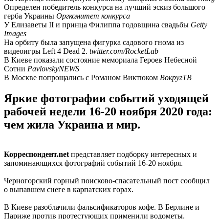
Определен победитель конкурса на лучший эскиз большого
герба Украины
Оргкомитет конкурса
У Елизаветы II и принца Филиппа годовщина свадьбы
Getty
Images
На орбиту была запущена фигурка садового гнома из
видеоигры Left 4 Dead 2.
twitter.com/RocketLab
В Киеве показали состояние мемориала Героев Небесной
Сотни
PavlovskyNEWS
В Москве попрощались с Романом Виктюком
ВокругТВ
Яркие фотографии событий уходящей
рабочей недели 16-20 ноября 2020 года:
чем жила Украина и мир.
Корреспондент.net
представляет подборку интересных и
запоминающихся фотографий событий 16-20 ноября.
Черногорский горный поисково-спасательный пост сообщил
о выпавшем снеге в карпатских горах.
В Киеве разоблачили фальсификаторов кофе. В Берлине и
Париже против протестующих применили водометы.