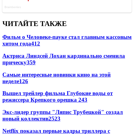
ЧИТАЙТЕ ТАКЖЕ
Фильм о Человеке-пауке стал главным кассовым
хитом года
412
Актриса Линдсей Лохан кардинально сменила
прическу
359
Самые интересные новинки кино на этой
неделе
126
Вышел трейлер фильма Глубокие воды от
режиссера Крепкого орешка 2
43
Экс-лидер группы "Ляпис Трубецкой" создал
новый коллектив
25
23
Netflix показал первые кадры триллера с