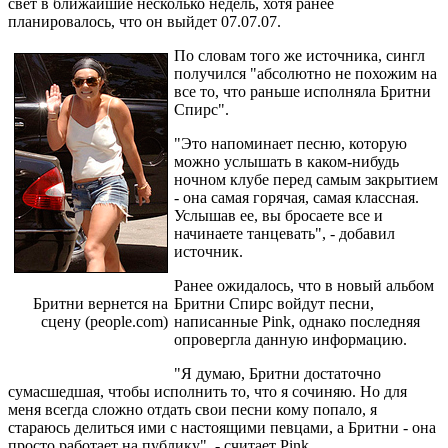
свет в ближайшие несколько недель, хотя ранее
планировалось, что он выйдет 07.07.07.
По словам того же источника, сингл
получился "абсолютно не похожим на
все то, что раньше исполняла Бритни
Спирс".
"Это напоминает песню, которую
можно услышать в каком-нибудь
ночном клубе перед самым закрытием
- она самая горячая, самая классная.
Услышав ее, вы бросаете все и
начинаете танцевать", - добавил
источник.
Ранее ожидалось, что в новый альбом
Бритни вернется на
Бритни Спирс войдут песни,
сцену (people.com)
написанные Pink, однако последняя
опровергла данную информацию.
"Я думаю, Бритни достаточно
сумасшедшая, чтобы исполнить то, что я сочиняю. Но для
меня всегда сложно отдать свои песни кому попало, я
стараюсь делиться ими с настоящими певцами, а Бритни - она
просто работает на публику", - считает Pink.