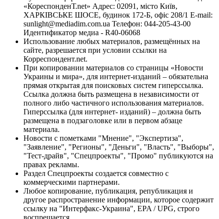
«КореспонденТ.net» Адрес: 02091, місто Київ,
ХАРКІВСЬКЕ ШОСЕ, будинок 172-Б, офіс 208/1 E-mail:
sunlight@mediadim.com.ua
Телефон: 044-205-43-00
Идентификатор медиа - R40-06068
Использование любых материалов, размещённых на
сайте, разрешается при условии ссылки на
Корреспондент.net.
При копировании материалов со страницы «Новости
Украины и мира», для интернет-изданий – обязательна
прямая открытая для поисковых систем гиперссылка.
Ссылка должна быть размещена в независимости от
полного либо частичного использования материалов.
Гиперссылка (для интернет- изданий) – должна быть
размещена в подзаголовке или в первом абзаце
материала.
Новости с пометками "Мнение", "Экспертиза",
"Заявление", "Регионы", "Деньги", "Власть", "Выборы",
"Тест-драйв", "Спецпроекты", "Промо" публикуются на
правах рекламы.
Раздел Спецпроекты создается совместно с
коммерческими партнерами.
Любое копирование, публикация, републикация и
другое распространение информации, которое содержит
ссылку на "Интерфакс-Украина", EPA / UPG, строго
воспрещается.