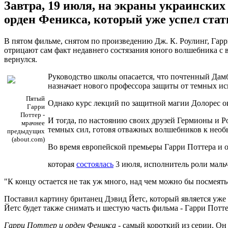
Завтра, 19 июля, на экраны украински
орден Феникса, который уже успел стат
В пятом фильме, снятом по произведению Дж. К. Роулинг, Гарр
отрицают сам факт недавнего состязания юного волшебника с в
вернулся.
Руководство школы опасается, что почтенный Дам
назначает нового профессора защиты от темных ис
Пятый
Однако курс лекций по защитной магии Долорес о
Гарри
Поттер -
И тогда, по настоянию своих друзей Гермионы и Р
мрачнее
темных сил, готовя отважных волшебников к необы
предыдущих
(about.com)
Во время европейской премьеры Гарри Поттера и 
которая
состоялась
3 июля, исполнитель роли маль
"К концу остается не так уж много, над чем можно бы посмеять
Поставил картину британец Дэвид Йетс, который является уж
Йетс будет также снимать и шестую часть фильма - Гарри Потт
Гарри Поттер и орден Феникса
- самый короткий из серии. Он 