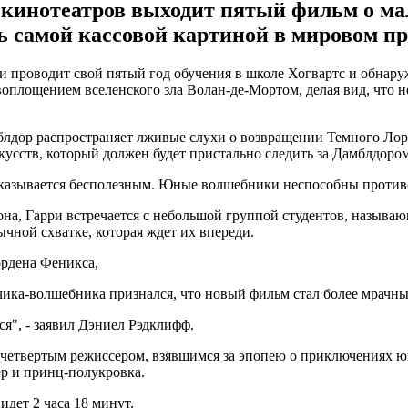
х кинотеатров выходит пятый фильм о м
ь самой кассовой картиной в мировом пр
и проводит свой пятый год обучения в школе Хогвартс и обнару
оплощением вселенского зла Волан-де-Мортом, делая вид, что н
блдор распространяет лживые слухи о возвращении Темного Лор
кусств, который должен будет пристально следить за Дамблдором
казывается бесполезным. Юные волшебники неспособны противо
она, Гарри встречается с небольшой группой студентов, называ
чной схватке, которая ждет их впереди.
ордена Феникса,
чика-волшебника признался, что новый фильм стал более мрачн
ся", - заявил Дэниел Рэдклифф.
е четвертым режиссером, взявшимся за эпопею о приключениях 
ер и принц-полукровка.
идет 2 часа 18 минут.