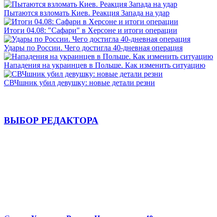
Пытаются взломать Киев. Реакция Запада на удар
Итоги 04.08: "Сафари" в Херсоне и итоги операции
Удары по России. Чего достигла 40-дневная операция
Нападения на украинцев в Польше. Как изменить ситуацию
СВЧшник убил девушку: новые детали резни
ВЫБОР РЕДАКТОРА