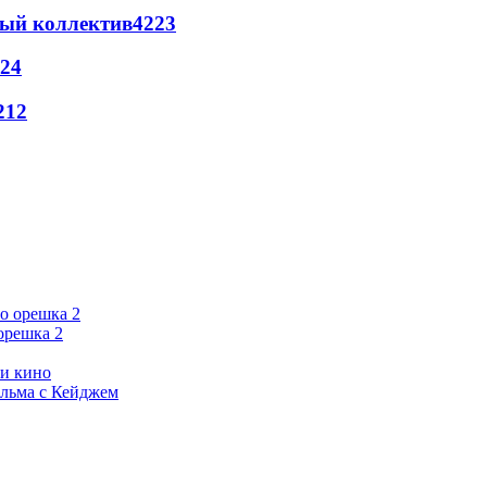
вый коллектив
42
23
24
21
2
орешка 2
ии кино
ильма с Кейджем