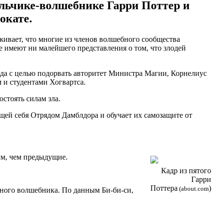
альчике-волшебнике Гарри Поттер и
окате.
живает, что многие из членов волшебного сообщества
е имеют ни малейшего представления о том, что злодей
да с целью подорвать авторитет Министра Магии, Корнелиус
 и студентами Хогвартса.
стоять силам зла.
ющей себя Отрядом Дамблдора и обучает их самозащите от
ым, чем предыдущие.
Кадр из пятого
Гарри
Поттера
)
(about.com
юного волшебника. По данным Би-би-си,