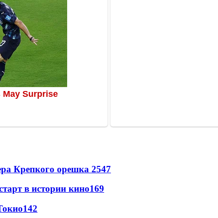
ера Крепкого орешка 2
547
старт в истории кино
169
Токио
142