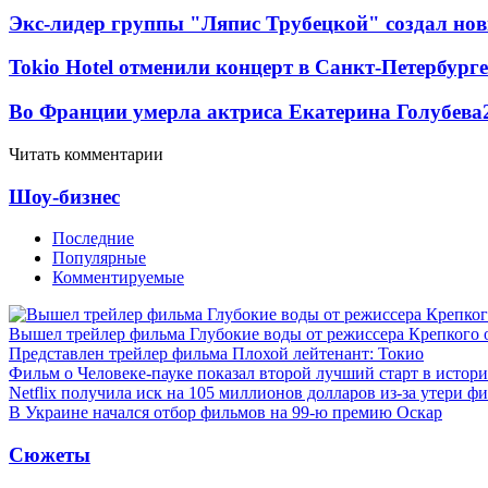
Экс-лидер группы "Ляпис Трубецкой" создал но
Tokio Hotel отменили концерт в Санкт-Петербурге
Во Франции умерла актриса Екатерина Голубева
Читать комментарии
Шоу-бизнес
Последние
Популярные
Комментируемые
Вышел трейлер фильма Глубокие воды от режиссера Крепкого 
Представлен трейлер фильма Плохой лейтенант: Токио
Фильм о Человеке-пауке показал второй лучший старт в истор
Netflix получила иск на 105 миллионов долларов из-за утери ф
В Украине начался отбор фильмов на 99-ю премию Оскар
Сюжеты