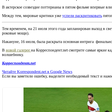
В актерское созвездие поттерианы в пятом фильме впервые вл
Между тем, мировые критики уже
успели раскритиковать
пятог
Тем временем, на 21 июля этого года запланирован выход в свет
роковые мощи).
Накануне, 16 июля, была раскрыта основная интрига финально
В
новой галерее
на Корреспондент.net смотрите самые яркие к
волшебнику.
Корреспондент.net
Читайте Korrespondent.net в Google News
Если вы заметили ошибку, выделите необходимый текст и нажми