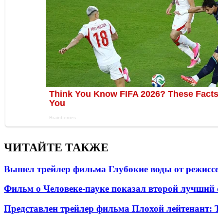
ЧИТАЙТЕ ТАКЖЕ
Вышел трейлер фильма Глубокие воды от режисс
Фильм о Человеке-пауке показал второй лучший 
Представлен трейлер фильма Плохой лейтенант: 