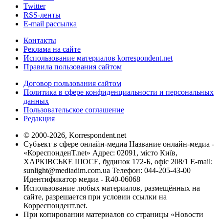
Twitter
RSS-ленты
E-mail рассылка
Контакты
Реклама на сайте
Использование материалов korrespondent.net
Правила пользования сайтом
Договор пользования сайтом
Политика в сфере конфиденциальности и персональных
данных
Пользовательское соглашение
Редакция
© 2000-2026, Korrespondent.net
Субъект в сфере онлайн-медиа Название онлайн-медиа -
«КореспонденТ.net» Адрес: 02091, місто Київ,
ХАРКІВСЬКЕ ШОСЕ, будинок 172-Б, офіс 208/1 E-mail:
sunlight@mediadim.com.ua
Телефон: 044-205-43-00
Идентификатор медиа - R40-06068
Использование любых материалов, размещённых на
сайте, разрешается при условии ссылки на
Корреспондент.net.
При копировании материалов со страницы «Новости