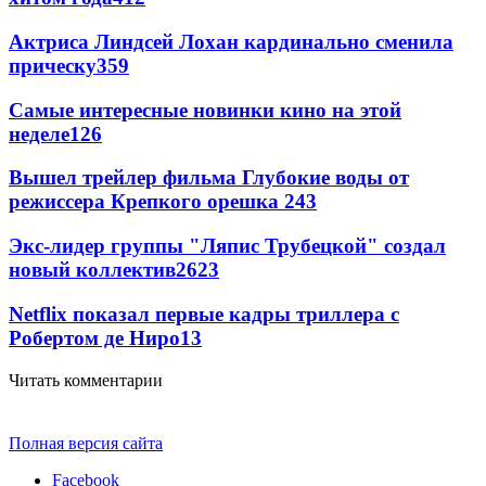
Актриса Линдсей Лохан кардинально сменила
прическу
359
Самые интересные новинки кино на этой
неделе
126
Вышел трейлер фильма Глубокие воды от
режиссера Крепкого орешка 2
43
Экс-лидер группы "Ляпис Трубецкой" создал
новый коллектив
26
23
Netflix показал первые кадры триллера с
Робертом де Ниро
13
Читать комментарии
Полная версия сайта
Facebook