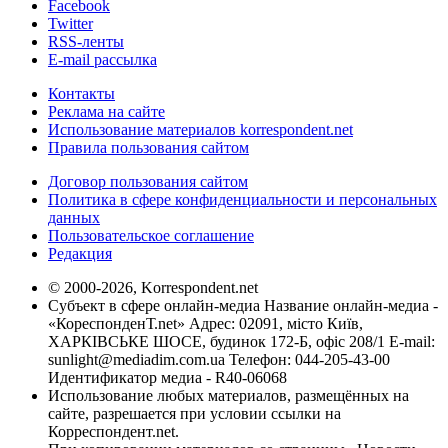
Facebook
Twitter
RSS-ленты
E-mail рассылка
Контакты
Реклама на сайте
Использование материалов korrespondent.net
Правила пользования сайтом
Договор пользования сайтом
Политика в сфере конфиденциальности и персональных
данных
Пользовательское соглашение
Редакция
© 2000-2026, Korrespondent.net
Субъект в сфере онлайн-медиа Название онлайн-медиа -
«КореспонденТ.net» Адрес: 02091, місто Київ,
ХАРКІВСЬКЕ ШОСЕ, будинок 172-Б, офіс 208/1 E-mail:
sunlight@mediadim.com.ua
Телефон: 044-205-43-00
Идентификатор медиа - R40-06068
Использование любых материалов, размещённых на
сайте, разрешается при условии ссылки на
Корреспондент.net.