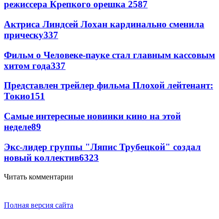
режиссера Крепкого орешка 2
587
Актриса Линдсей Лохан кардинально сменила
прическу
337
Фильм о Человеке-пауке стал главным кассовым
хитом года
337
Представлен трейлер фильма Плохой лейтенант:
Токио
151
Самые интересные новинки кино на этой
неделе
89
Экс-лидер группы "Ляпис Трубецкой" создал
новый коллектив
63
23
Читать комментарии
Полная версия сайта