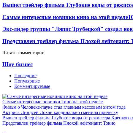
Вышел трейлер фильма Глубокие воды от режисс
Самые интересные новинки кино на этой неделе
1
Экс-лидер группы "Ляпис Трубецкой" создал но
Представлен трейлер фильма Плохой лейтенант: 
Читать комментарии
Шоу-бизнес
Последние
Популярные
Комментируемые
Самые интересные новинки кино на этой неделе
Фильм о Человеке-пауке стал главным кассовым хитом года
Актриса Линдсей Лохан кардинально сменила прическу
Вышел трейлер фильма Глубокие воды от режиссера Крепкого 
Представлен трейлер фильма Плохой лейтенант: Токио