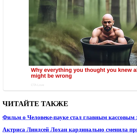
ЧИТАЙТЕ ТАКЖЕ
Фильм о Человеке-пауке стал главным кассовым 
Актриса Линдсей Лохан кардинально сменила пр