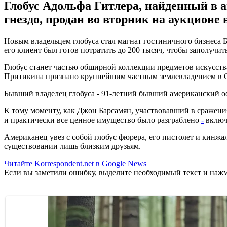
Глобус Адольфа Гитлера, найденный в 
гнездо, продан во вторник на аукционе 
Новым владельцем глобуса стал магнат гостиничного бизнеса Бо
его клиент был готов потратить до 200 тысяч, чтобы заполучить
Глобус станет частью обширной коллекции предметов искусства
Притикина признано крупнейшим частным землевладением в 
Бывший владелец глобуса - 91-летний бывший американский офи
К тому моменту, как Джон Барсамян, участвовавший в сражени
и практически все ценное имущество было разграблено
-
включ
Американец увез с собой глобус фюрера, его пистолет и кинжал
существовании лишь близким друзьям.
Читайте Korrespondent.net в Google News
Если вы заметили ошибку, выделите необходимый текст и нажми