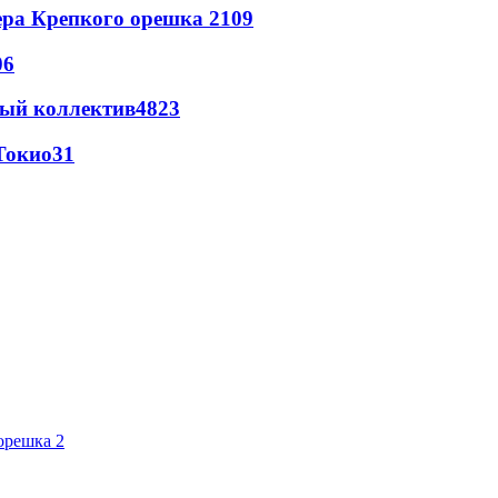
ера Крепкого орешка 2
109
06
вый коллектив
48
23
Токио
31
орешка 2