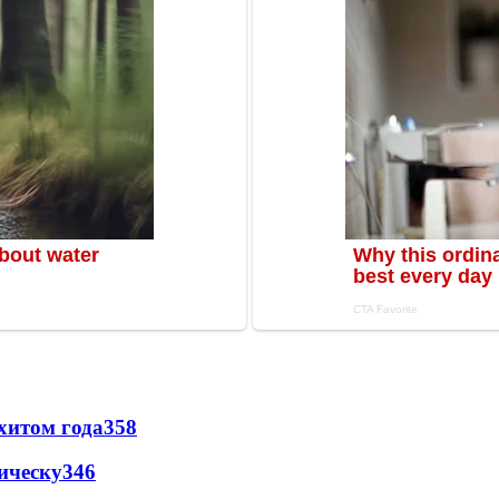
хитом года
358
ическу
346