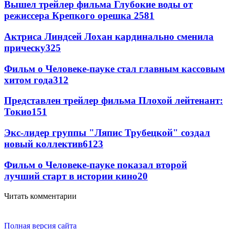
Вышел трейлер фильма Глубокие воды от
режиссера Крепкого орешка 2
581
Актриса Линдсей Лохан кардинально сменила
прическу
325
Фильм о Человеке-пауке стал главным кассовым
хитом года
312
Представлен трейлер фильма Плохой лейтенант:
Токио
151
Экс-лидер группы "Ляпис Трубецкой" создал
новый коллектив
61
23
Фильм о Человеке-пауке показал второй
лучший старт в истории кино
20
Читать комментарии
Полная версия сайта