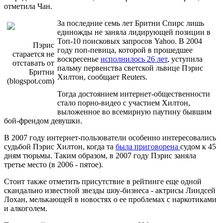
отметила Чан.
За последние семь лет Бритни Спирс лишь
единожды не заняла лидирующей позиции в
Топ-10 поисковых запросов Yahoo. В 2004
Пэрис
году поп-певица, которой в прошедшее
старается не
воскресенье
исполнилось 26 лет
, уступила
отставать от
пальму первенства светской львице Пэрис
Бритни
Хилтон, сообщает Reuters.
(blogspot.com)
Тогда достоянием интернет-общественности
стало порно-видео с участием Хилтон,
выложенное во всемирную паутину бывшим
бой-френдом девушки.
В 2007 году интернет-пользователи особенно интересовались
судьбой Пэрис Хилтон, когда та
была приговорена
судом к 45
дням тюрьмы. Таким образом, в 2007 году Пэрис заняла
третье место (в 2006 - пятое).
Стоит также отметить присутствие в рейтинге еще одной
скандально известной звезды шоу-бизнеса - актрисы Линдсей
Лохан, мелькающей в новостях о ее проблемах с наркотиками
и алкоголем.