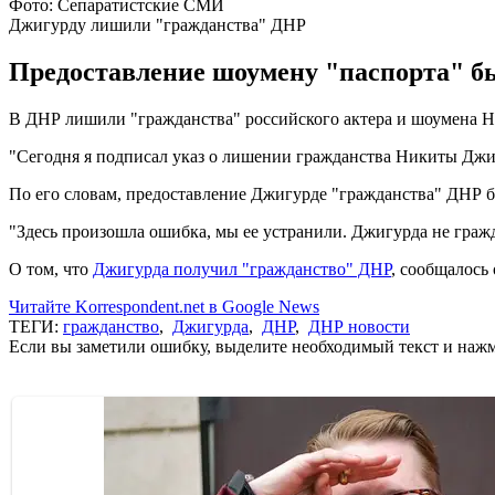
Фото: Сепаратистские СМИ
Джигурду лишили "гражданства" ДНР
Предоставление шоумену "паспорта" б
В ДНР лишили "гражданства" российского актера и шоумена 
"Сегодня я подписал указ о лишении гражданства Никиты Джиг
По его словам, предоставление Джигурде "гражданства" ДНР 
"Здесь произошла ошибка, мы ее устранили. Джигурда не гражд
О том, что
Джигурда получил "гражданство" ДНР
, сообщалось
Читайте Korrespondent.net в Google News
ТЕГИ:
гражданство
,
Джигурда
,
ДНР
,
ДНР новости
Если вы заметили ошибку, выделите необходимый текст и нажми