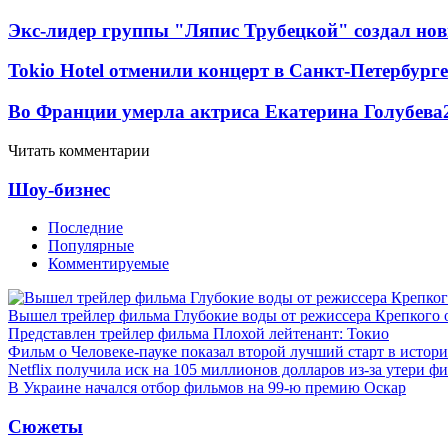
Экс-лидер группы "Ляпис Трубецкой" создал но
Tokio Hotel отменили концерт в Санкт-Петербурге
Во Франции умерла актриса Екатерина Голубева
Читать комментарии
Шоу-бизнес
Последние
Популярные
Комментируемые
Вышел трейлер фильма Глубокие воды от режиссера Крепкого 
Представлен трейлер фильма Плохой лейтенант: Токио
Фильм о Человеке-пауке показал второй лучший старт в истор
Netflix получила иск на 105 миллионов долларов из-за утери ф
В Украине начался отбор фильмов на 99-ю премию Оскар
Сюжеты