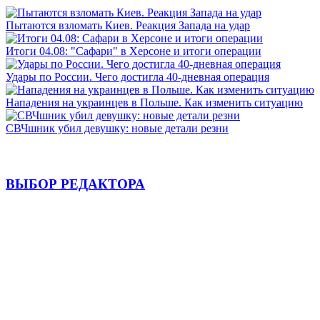
Пытаются взломать Киев. Реакция Запада на удар
Итоги 04.08: "Сафари" в Херсоне и итоги операции
Удары по России. Чего достигла 40-дневная операция
Нападения на украинцев в Польше. Как изменить ситуацию
СВЧшник убил девушку: новые детали резни
ВЫБОР РЕДАКТОРА