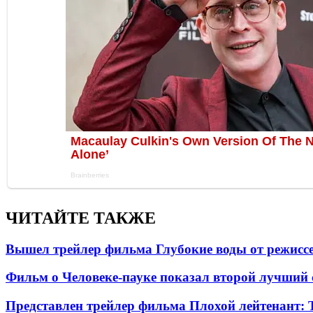
ЧИТАЙТЕ ТАКЖЕ
Вышел трейлер фильма Глубокие воды от режисс
Фильм о Человеке-пауке показал второй лучший 
Представлен трейлер фильма Плохой лейтенант: 