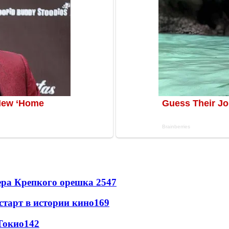
ера Крепкого орешка 2
547
старт в истории кино
169
Токио
142