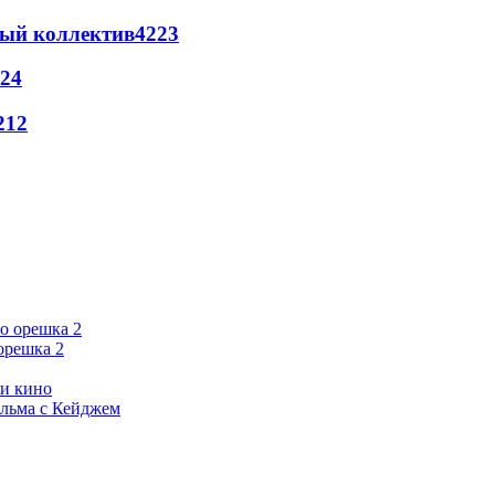
вый коллектив
42
23
24
21
2
орешка 2
ии кино
ильма с Кейджем