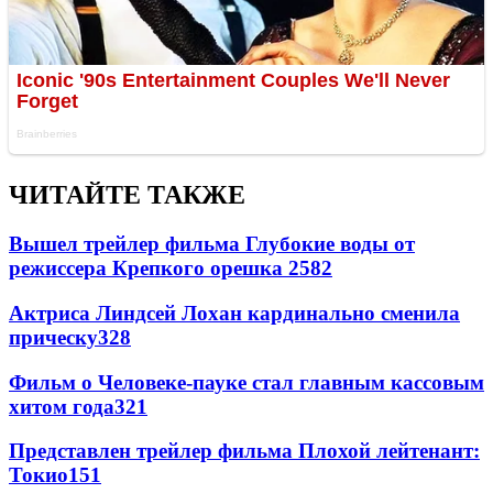
ЧИТАЙТЕ ТАКЖЕ
Вышел трейлер фильма Глубокие воды от
режиссера Крепкого орешка 2
582
Актриса Линдсей Лохан кардинально сменила
прическу
328
Фильм о Человеке-пауке стал главным кассовым
хитом года
321
Представлен трейлер фильма Плохой лейтенант:
Токио
151