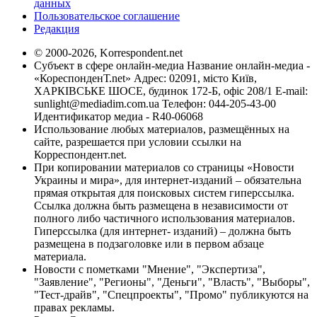
данных
Пользовательское соглашение
Редакция
© 2000-2026, Korrespondent.net
Субъект в сфере онлайн-медиа Название онлайн-медиа -
«КореспонденТ.net» Адрес: 02091, місто Київ,
ХАРКІВСЬКЕ ШОСЕ, будинок 172-Б, офіс 208/1 E-mail:
sunlight@mediadim.com.ua
Телефон: 044-205-43-00
Идентификатор медиа - R40-06068
Использование любых материалов, размещённых на
сайте, разрешается при условии ссылки на
Корреспондент.net.
При копировании материалов со страницы «Новости
Украины и мира», для интернет-изданий – обязательна
прямая открытая для поисковых систем гиперссылка.
Ссылка должна быть размещена в независимости от
полного либо частичного использования материалов.
Гиперссылка (для интернет- изданий) – должна быть
размещена в подзаголовке или в первом абзаце
материала.
Новости с пометками "Мнение", "Экспертиза",
"Заявление", "Регионы", "Деньги", "Власть", "Выборы",
"Тест-драйв", "Спецпроекты", "Промо" публикуются на
правах рекламы.