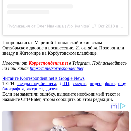
Публикация от Олег Иваница (@o_ivanitsa)
17 Окт 2018 в 11:52 PDT
Попрощались с Мариной Поплавской в киевском
Октябрьском дворце в воскресение, 21 октября. Похоронили
звезду в Житомире на Корбутовском кладбище.
Новости от
Корреспондент.net
в Telegram. Подписывайтесь
на наш канал
https://t.me/korrespondentnet
Читайте Korrespondent.net в Google News
ТЕГИ:
звезды шоу-бизнеса
,
ДТП
,
смерть
,
видео
,
фото
,
шоу
,
биография
,
актриса
,
дизель
Если вы заметили ошибку, выделите необходимый текст и
нажмите Ctrl+Enter, чтобы сообщить об этом редакции.