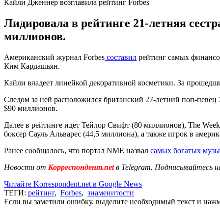
Кайли Дженнер возглавила рейтинг Forbes
Лидировала в рейтинге 21-летняя сест
миллионов.
Американский журнал Forbes
составил
рейтинг самых финансов
Ким Кардашьян.
Кайли владеет линейкой декоративной косметики. За прошедший
Следом за ней расположился британский 27-летний поп-певец 
$90 миллионов.
Далее в рейтинге идет Тейлор Свифт (80 миллионов), The Week
боксер Сауль Альварес (44,5 миллиона), а также игрок в амери
Ранее сообщалось, что портал NME назвал
самых богатых музы
Новости от
Корреспондент.net
в Telegram. Подписывайтесь н
Читайте Korrespondent.net в Google News
ТЕГИ:
рейтинг
,
Forbes
,
знаменитости
Если вы заметили ошибку, выделите необходимый текст и нажми