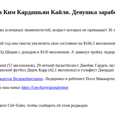
ра Ким Кардашьян Кайли. Девушка зарабо
о успешных знаменитостей, возраст которых не превышает 30 ле
 год она смогла увеличить свое состояние на $166,5 миллионов
Эд Ширан с доходом в $110 миллионов. А замкнул тройку лидеро
end (57 миллионов), 29-летний баскетболист Джеймс Гарден, му
канский футбол Дерек Карр (42,1 миллиона) и гольфист Джордан 
кантов Великобритании
. Лидировал в рейтинге Полл Маккартни
а наш канал
https://t.me/korrespondentnet
те Ctrl+Enter, чтобы сообщить об этом редакции.