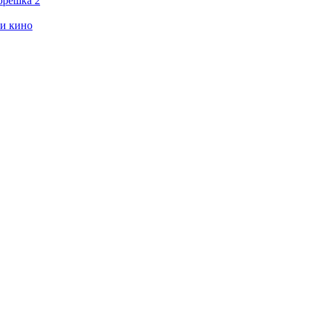
орешка 2
ии кино