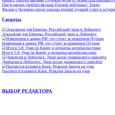
Вышел трейлер фильма Глубокие воды от режиссера Крепкого 
Представлен трейлер фильма Плохой лейтенант: Токио
Фильм о Человеке-пауке показал второй лучший старт в истор
Сюжеты
Эскалация для Европы. Российский дрон в Лейпциге
Изменения в армии РФ: что стоит за решением Путина
Итоги 5.8: Удар по Киеву и нехватка антибаллистики
Диверсия в Лейпциге. Дрон возле украинского самолёта
Пытаются взломать Киев. Реакция Запада на удар
ВЫБОР РЕДАКТОРА