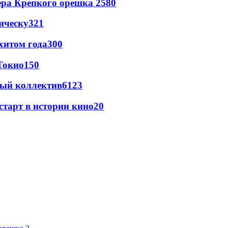
ера Крепкого орешка 2
580
ическу
321
хитом года
300
Токио
150
вый коллектив
61
23
старт в истории кино
20