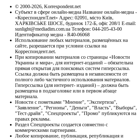
© 2000-2026, Korrespondent.net
Субъект в сфере онлайн-медиа Название онлайн-медиа -
«КореспонденТ.net» Адрес: 02091, місто Київ,
ХАРКІВСЬКЕ ШОСЕ, будинок 172-Б, офіс 208/1 E-mail:
sunlight@mediadim.com.ua
Телефон: 044-205-43-00
Идентификатор медиа - R40-06068
Использование любых материалов, размещённых на
сайте, разрешается при условии ссылки на
Корреспондент.net.
При копировании материалов со страницы «Новости
Украины и мира», для интернет-изданий – обязательна
прямая открытая для поисковых систем гиперссылка.
Ссылка должна быть размещена в независимости от
полного либо частичного использования материалов.
Гиперссылка (для интернет- изданий) – должна быть
размещена в подзаголовке или в первом абзаце
материала.
Новости с пометками "Мнение", "Экспертиза",
"Заявление", "Регионы", "Деньги", "Власть", "Выборы",
"Тест-драйв", "Спецпроекты", "Промо" публикуются на
правах рекламы.
Раздел Спецпроекты создается совместно с
коммерческими партнерами.
Любое копирование, публикация, републикация и