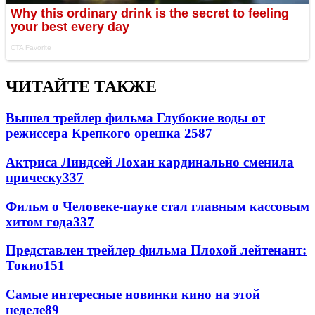
ЧИТАЙТЕ ТАКЖЕ
Вышел трейлер фильма Глубокие воды от
режиссера Крепкого орешка 2
587
Актриса Линдсей Лохан кардинально сменила
прическу
337
Фильм о Человеке-пауке стал главным кассовым
хитом года
337
Представлен трейлер фильма Плохой лейтенант:
Токио
151
Самые интересные новинки кино на этой
неделе
89