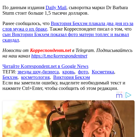
По данным издания
Daily Mail
, сыворотка марки Dr Barbara
Sturm стоит больше 1,5 тысячи долларов.
Ранее сообщалось, что
Виктория Бекхэм плакала два дня из-за
слов мужа о их браке
. Также Корреспондент писал о том, что
сын Виктории Бэкхем показал фото матери топлес и вызвал
скандал
.
Новости от
Корреспондент.net
в Telegram. Подписывайтесь
на наш канал
https://t.me/korrespondentnet
Читайте Korrespondent.net в Google News
ТЕГИ:
звезды шоу-бизнеса
,
кровь
,
фото
,
Косметика
,
Бекхэм
,
косметология
,
Виктория Бекхэм
Если вы заметили ошибку, выделите необходимый текст и
нажмите Ctrl+Enter, чтобы сообщить об этом редакции.