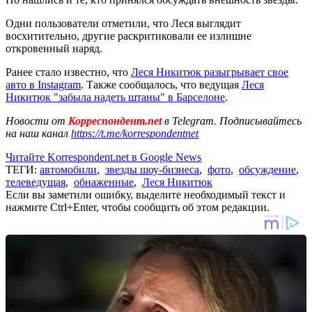
Одни пользователи отметили, что Леся выглядит
восхитительно, другие раскритиковали ее излишне
откровенный наряд.
Ранее стало известно, что
Леся Никитюк разыгрывает свое
авто в Instagram
. Также сообщалось, что ведущая
Леся
Никитюк "забыла надеть штаны" в Барселоне
.
Новости от
Корреспондент.net
в Telegram. Подписывайтесь
на наш канал
https://t.me/korrespondentnet
Читайте Korrespondent.net в Google News
ТЕГИ:
автомобили
,
звезды шоу-бизнеса
,
фото
,
обсуждение
,
телеведущая
,
обнаженные
,
Леся Никитюк
Если вы заметили ошибку, выделите необходимый текст и
нажмите Ctrl+Enter, чтобы сообщить об этом редакции.