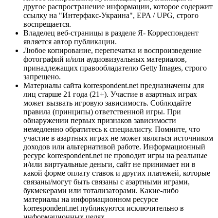
другое распространение информации, которое содержит
ссылку на "Интерфакс-Украина", EPA / UPG, строго
воспрещается.
Владелец веб-страницы в разделе Я- Корреспондент
является автор публикации.
Любое копирование, перепечатка и воспроизведение
фотографий и/или аудиовизуальных материалов,
принадлежащих правообладателю Getty Images, строго
запрещено.
Материалы сайта korrespondent.net предназначены для
лиц старше 21 года (21+). Участие в азартных играх
может вызвать игровую зависимость. Соблюдайте
правила (принципы) ответственной игры. При
обнаружении первых признаков зависимости
немедленно обратитесь к специалисту. Помните, что
участие в азартных играх не может являться источником
доходов или альтернативой работе. Информационный
ресурс korrespondent.net не проводит игры на реальные
и/или виртуальные деньги, сайт не принимает ни в
какой форме оплату ставок и других платежей, которые
связаны/могут быть связаны с азартными играми,
букмекерами или тотализаторами. Какие-либо
материалы на информационном ресурсе
korrespondent.net публикуются исключительно в
информационных целях.