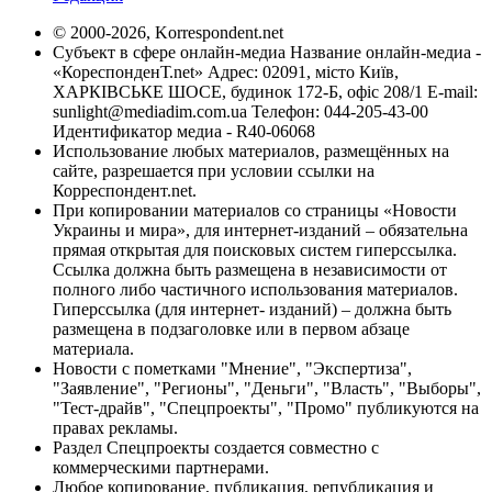
© 2000-2026, Korrespondent.net
Субъект в сфере онлайн-медиа Название онлайн-медиа -
«КореспонденТ.net» Адрес: 02091, місто Київ,
ХАРКІВСЬКЕ ШОСЕ, будинок 172-Б, офіс 208/1 E-mail:
sunlight@mediadim.com.ua
Телефон: 044-205-43-00
Идентификатор медиа - R40-06068
Использование любых материалов, размещённых на
сайте, разрешается при условии ссылки на
Корреспондент.net.
При копировании материалов со страницы «Новости
Украины и мира», для интернет-изданий – обязательна
прямая открытая для поисковых систем гиперссылка.
Ссылка должна быть размещена в независимости от
полного либо частичного использования материалов.
Гиперссылка (для интернет- изданий) – должна быть
размещена в подзаголовке или в первом абзаце
материала.
Новости с пометками "Мнение", "Экспертиза",
"Заявление", "Регионы", "Деньги", "Власть", "Выборы",
"Тест-драйв", "Спецпроекты", "Промо" публикуются на
правах рекламы.
Раздел Спецпроекты создается совместно с
коммерческими партнерами.
Любое копирование, публикация, републикация и