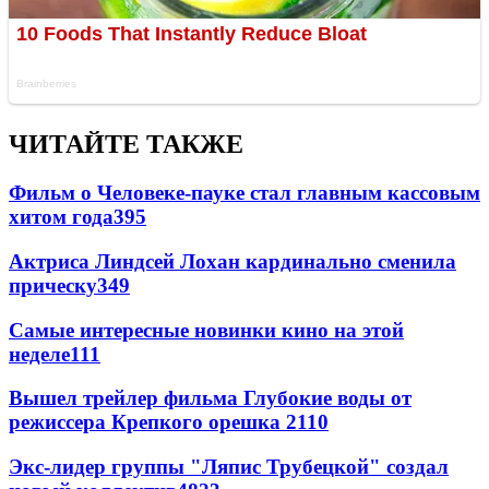
ЧИТАЙТЕ ТАКЖЕ
Фильм о Человеке-пауке стал главным кассовым
хитом года
395
Актриса Линдсей Лохан кардинально сменила
прическу
349
Самые интересные новинки кино на этой
неделе
111
Вышел трейлер фильма Глубокие воды от
режиссера Крепкого орешка 2
110
Экс-лидер группы "Ляпис Трубецкой" создал