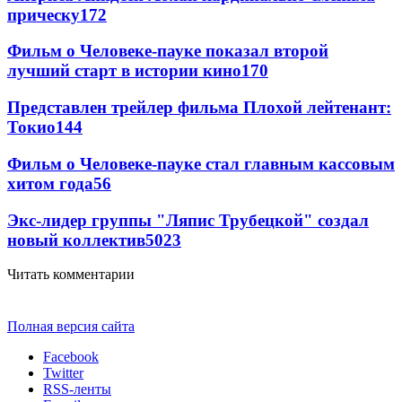
прическу
172
Фильм о Человеке-пауке показал второй
лучший старт в истории кино
170
Представлен трейлер фильма Плохой лейтенант:
Токио
144
Фильм о Человеке-пауке стал главным кассовым
хитом года
56
Экс-лидер группы "Ляпис Трубецкой" создал
новый коллектив
50
23
Читать комментарии
Полная версия сайта
Facebook
Twitter
RSS-ленты