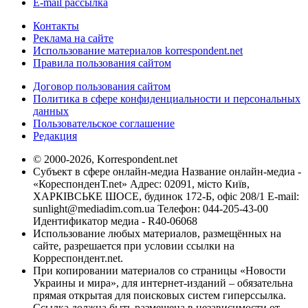
E-mail рассылка
Контакты
Реклама на сайте
Использование материалов korrespondent.net
Правила пользования сайтом
Договор пользования сайтом
Политика в сфере конфиденциальности и персональных
данных
Пользовательское соглашение
Редакция
© 2000-2026, Korrespondent.net
Субъект в сфере онлайн-медиа Название онлайн-медиа -
«КореспонденТ.net» Адрес: 02091, місто Київ,
ХАРКІВСЬКЕ ШОСЕ, будинок 172-Б, офіс 208/1 E-mail:
sunlight@mediadim.com.ua
Телефон: 044-205-43-00
Идентификатор медиа - R40-06068
Использование любых материалов, размещённых на
сайте, разрешается при условии ссылки на
Корреспондент.net.
При копировании материалов со страницы «Новости
Украины и мира», для интернет-изданий – обязательна
прямая открытая для поисковых систем гиперссылка.
Ссылка должна быть размещена в независимости от