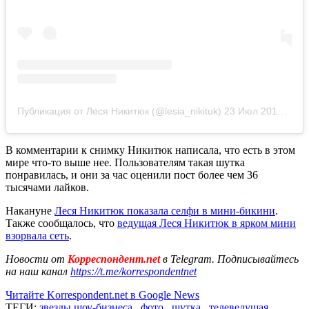
Публикация от Леся Никитюк (@lesia_nikituk)
23 Июл 2019 в 11:18 PDT
В комментарии к снимку Никитюк написала, что есть в этом
мире что-то выше нее. Пользователям такая шутка
понравилась, и они за час оценили пост более чем 36
тысячами лайков.
Накануне
Леся Никитюк показала селфи в мини-бикини
.
Также сообщалось, что
ведущая Леся Никитюк в ярком мини
взорвала сеть
.
Новости от
Корреспондент.net
в Telegram. Подписывайтесь
на наш канал
https://t.me/korrespondentnet
Читайте Korrespondent.net в Google News
ТЕГИ:
звезды шоу-бизнеса
,
фото
,
шутка
,
телеведущая
,