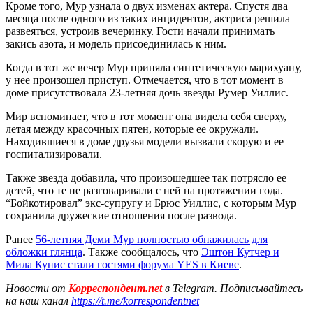
Кроме того, Мур узнала о двух изменах актера. Спустя два
месяца после одного из таких инцидентов, актриса решила
развеяться, устроив вечеринку. Гости начали принимать
закись азота, и модель присоединилась к ним.
Когда в тот же вечер Мур приняла синтетическую марихуану,
у нее произошел приступ. Отмечается, что в тот момент в
доме присутствовала 23-летняя дочь звезды Румер Уиллис.
Мир вспоминает, что в тот момент она видела себя сверху,
летая между красочных пятен, которые ее окружали.
Находившиеся в доме друзья модели вызвали скорую и ее
госпитализировали.
Также звезда добавила, что произошедшее так потрясло ее
детей, что те не разговаривали с ней на протяжении года.
“Бойкотировал” экс-супругу и Брюс Уиллис, с которым Мур
сохранила дружеские отношения после развода.
Ранее
56-летняя Деми Мур полностью обнажилась для
обложки глянца
. Также сообщалось, что
Эштон Кутчер и
Мила Кунис стали гостями форума YES в Киеве
.
Новости от
Корреспондент.net
в Telegram. Подписывайтесь
на наш канал
https://t.me/korrespondentnet