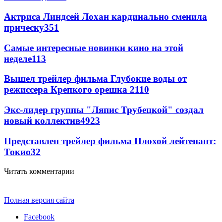
Актриса Линдсей Лохан кардинально сменила
прическу
351
Самые интересные новинки кино на этой
неделе
113
Вышел трейлер фильма Глубокие воды от
режиссера Крепкого орешка 2
110
Экс-лидер группы "Ляпис Трубецкой" создал
новый коллектив
49
23
Представлен трейлер фильма Плохой лейтенант:
Токио
32
Читать комментарии
Полная версия сайта
Facebook