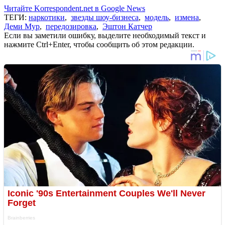
Читайте Korrespondent.net в Google News
ТЕГИ:
наркотики
,
звезды шоу-бизнеса
,
модель
,
измена
,
Деми Мур
,
передозировка
,
Эштон Катчер
Если вы заметили ошибку, выделите необходимый текст и
нажмите Ctrl+Enter, чтобы сообщить об этом редакции.