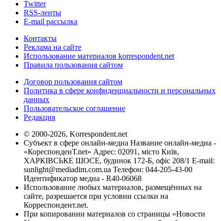
Twitter
RSS-ленты
E-mail рассылка
Контакты
Реклама на сайте
Использование материалов korrespondent.net
Правила пользования сайтом
Договор пользования сайтом
Политика в сфере конфиденциальности и персональных
данных
Пользовательское соглашение
Редакция
© 2000-2026, Korrespondent.net
Субъект в сфере онлайн-медиа Название онлайн-медиа -
«КореспонденТ.net» Адрес: 02091, місто Київ,
ХАРКІВСЬКЕ ШОСЕ, будинок 172-Б, офіс 208/1 E-mail:
sunlight@mediadim.com.ua
Телефон: 044-205-43-00
Идентификатор медиа - R40-06068
Использование любых материалов, размещённых на
сайте, разрешается при условии ссылки на
Корреспондент.net.
При копировании материалов со страницы «Новости