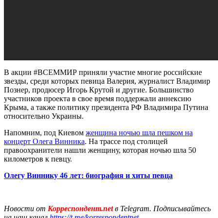
В акции #ВСЕММИР приняли участие многие российские
звезды, среди которых певица Валерия, журналист Владимир
Познер, продюсер Игорь Крутой и другие. Большинство
участников проекта в свое время поддержали аннексию
Крыма, а также политику президента РФ Владимира Путина
относительно Украины.
Напомним, под Киевом
женщина ночью шла пешком на
концерт Олега Винника
. На трассе под столицей
правоохранители нашли женщину, которая ночью шла 50
километров к певцу.
Олегу Виннику 46 лет: биография и хиты певца
Новости от
Корреспондент.net
в Telegram. Подписывайтесь
на наш канал
https://t.me/korrespondentnet