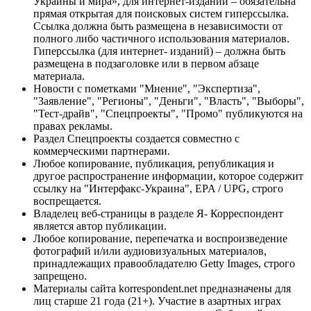
Украины и мира», для интернет-изданий – обязательна
прямая открытая для поисковых систем гиперссылка.
Ссылка должна быть размещена в независимости от
полного либо частичного использования материалов.
Гиперссылка (для интернет- изданий) – должна быть
размещена в подзаголовке или в первом абзаце
материала.
Новости с пометками "Мнение", "Экспертиза",
"Заявление", "Регионы", "Деньги", "Власть", "Выборы",
"Тест-драйв", "Спецпроекты", "Промо" публикуются на
правах рекламы.
Раздел Спецпроекты создается совместно с
коммерческими партнерами.
Любое копирование, публикация, републикация и
другое распространение информации, которое содержит
ссылку на "Интерфакс-Украина", EPA / UPG, строго
воспрещается.
Владелец веб-страницы в разделе Я- Корреспондент
является автор публикации.
Любое копирование, перепечатка и воспроизведение
фотографий и/или аудиовизуальных материалов,
принадлежащих правообладателю Getty Images, строго
запрещено.
Материалы сайта korrespondent.net предназначены для
лиц старше 21 года (21+). Участие в азартных играх