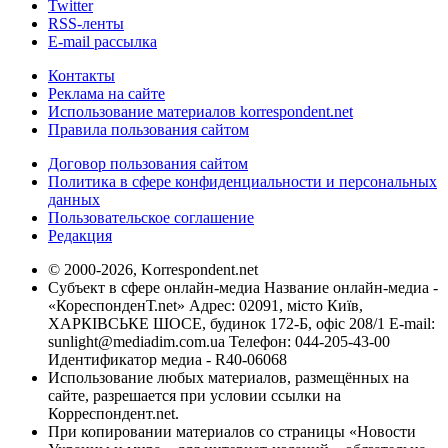
Twitter
RSS-ленты
E-mail рассылка
Контакты
Реклама на сайте
Использование материалов korrespondent.net
Правила пользования сайтом
Договор пользования сайтом
Политика в сфере конфиденциальности и персональных
данных
Пользовательское соглашение
Редакция
© 2000-2026, Korrespondent.net
Субъект в сфере онлайн-медиа Название онлайн-медиа -
«КореспонденТ.net» Адрес: 02091, місто Київ,
ХАРКІВСЬКЕ ШОСЕ, будинок 172-Б, офіс 208/1 E-mail:
sunlight@mediadim.com.ua
Телефон: 044-205-43-00
Идентификатор медиа - R40-06068
Использование любых материалов, размещённых на
сайте, разрешается при условии ссылки на
Корреспондент.net.
При копировании материалов со страницы «Новости