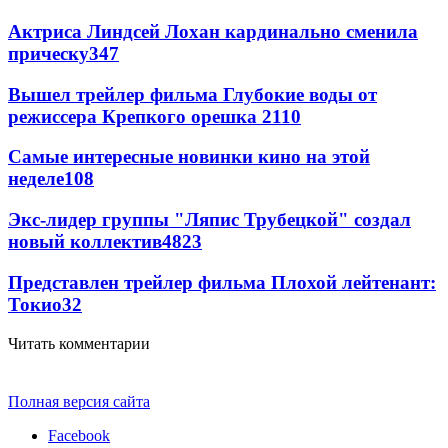
Актриса Линдсей Лохан кардинально сменила
прическу
347
Вышел трейлер фильма Глубокие воды от
режиссера Крепкого орешка 2
110
Самые интересные новинки кино на этой
неделе
108
Экс-лидер группы "Ляпис Трубецкой" создал
новый коллектив
48
23
Представлен трейлер фильма Плохой лейтенант:
Токио
32
Читать комментарии
Полная версия сайта
Facebook