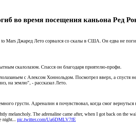
гиб во время посещения каньона Ред Рок
 to Mars Джаред Лето сорвался со скалы в США. Он едва не поги
пытным скалолазом. Спасся он благодаря приятелю-профи.
калолазаньем с Алексом Хоннольдом. Посмотрел вверх, а спустя н
з, на землю", - рассказал Лето.
много грусти. Адреналин я почувствовал, когда смог вернуться 
lightly melancholy. The adrenaline came after, when I got back on the w
e night...
pic.twitter.com/Ua6DMLV7fE