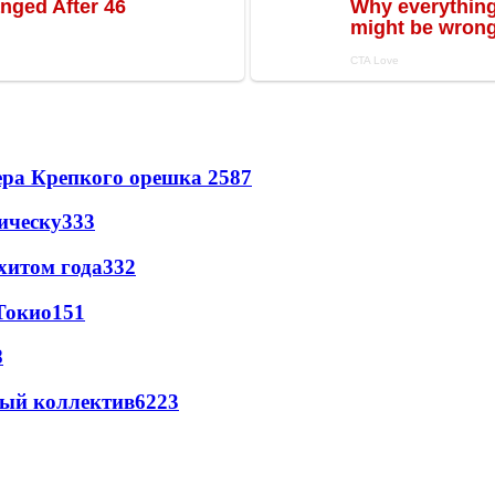
ера Крепкого орешка 2
587
ическу
333
хитом года
332
Токио
151
8
вый коллектив
62
23