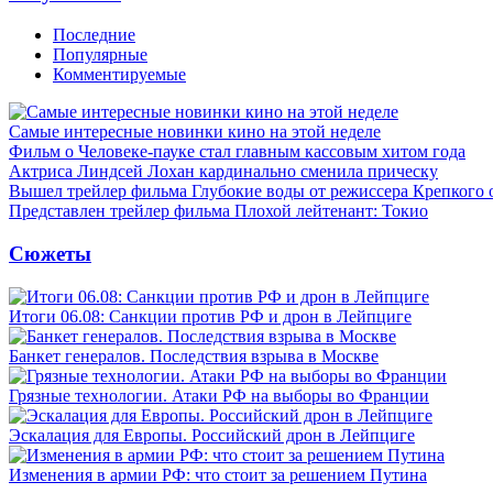
Последние
Популярные
Комментируемые
Самые интересные новинки кино на этой неделе
Фильм о Человеке-пауке стал главным кассовым хитом года
Актриса Линдсей Лохан кардинально сменила прическу
Вышел трейлер фильма Глубокие воды от режиссера Крепкого 
Представлен трейлер фильма Плохой лейтенант: Токио
Сюжеты
Итоги 06.08: Санкции против РФ и дрон в Лейпциге
Банкет генералов. Последствия взрыва в Москве
Грязные технологии. Атаки РФ на выборы во Франции
Эскалация для Европы. Российский дрон в Лейпциге
Изменения в армии РФ: что стоит за решением Путина