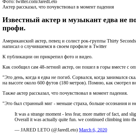
Фото: twitter.com/JaredLeto
Актер рассказал, что почувствовал в момент падения
Известный актер и музыкант едва не по
профи.
Американский актер, певец и солист рок-группы Thirty Seconds
написал о случившемся в своем профиле в Twitter
К публикации он прикрепил фото и видео.
Как сообщил сам 48-летний актер, он пошел в горы вместе с о
"Это день, когда я едва не погиб. Сорвался, когда занимался с
на высоте около 600 футов (180 метров). Помню, как смотрел вни
Также актер рассказал, что почувствовал в момент падения.
"Это был странный миг - меньше страха, больше осознания и не
It was a strange moment - less fear, more matter of fact, and s
Overall it was actually quite fun. we continued climbing into th
— JARED LETO (@JaredLeto)
March 6, 2020