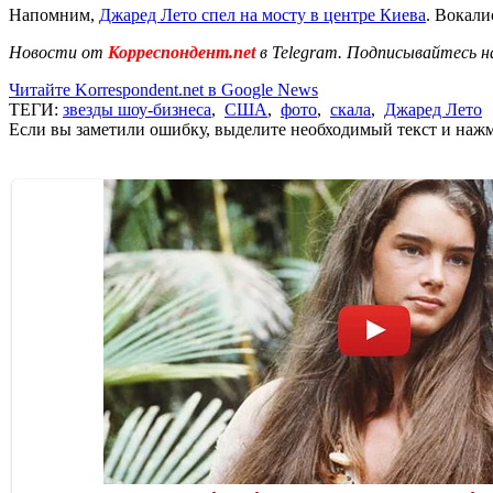
Напомним,
Джаред Лето спел на мосту в центре Киева
. Вокали
Новости от
Корреспондент.net
в Telegram. Подписывайтесь н
Читайте Korrespondent.net в Google News
ТЕГИ:
звезды шоу-бизнеса
,
США
,
фото
,
скала
,
Джаред Лето
Если вы заметили ошибку, выделите необходимый текст и нажми