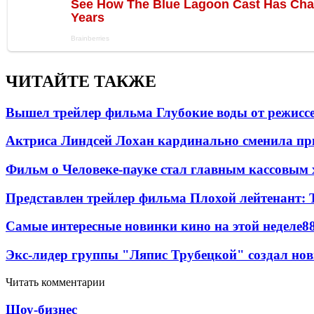
ЧИТАЙТЕ ТАКЖЕ
Вышел трейлер фильма Глубокие воды от режисс
Актриса Линдсей Лохан кардинально сменила пр
Фильм о Человеке-пауке стал главным кассовым 
Представлен трейлер фильма Плохой лейтенант: 
Самые интересные новинки кино на этой неделе
8
Экс-лидер группы "Ляпис Трубецкой" создал но
Читать комментарии
Шоу-бизнес