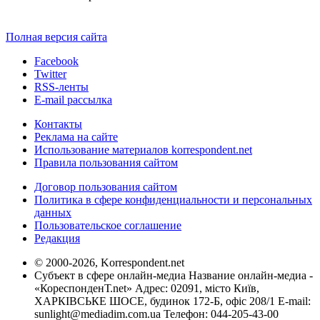
Полная версия сайта
Facebook
Twitter
RSS-ленты
E-mail рассылка
Контакты
Реклама на сайте
Использование материалов korrespondent.net
Правила пользования сайтом
Договор пользования сайтом
Политика в сфере конфиденциальности и персональных
данных
Пользовательское соглашение
Редакция
© 2000-2026, Korrespondent.net
Субъект в сфере онлайн-медиа Название онлайн-медиа -
«КореспонденТ.net» Адрес: 02091, місто Київ,
ХАРКІВСЬКЕ ШОСЕ, будинок 172-Б, офіс 208/1 E-mail:
sunlight@mediadim.com.ua
Телефон: 044-205-43-00