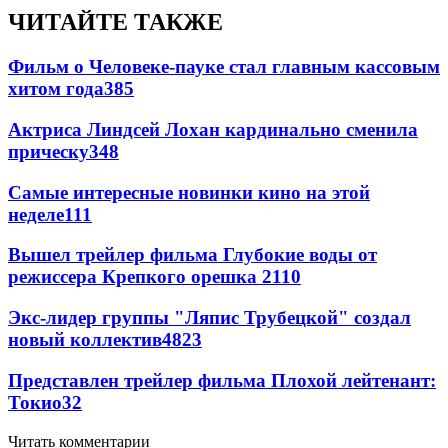
ЧИТАЙТЕ ТАКЖЕ
Фильм о Человеке-пауке стал главным кассовым
хитом года
385
Актриса Линдсей Лохан кардинально сменила
прическу
348
Самые интересные новинки кино на этой
неделе
111
Вышел трейлер фильма Глубокие воды от
режиссера Крепкого орешка 2
110
Экс-лидер группы "Ляпис Трубецкой" создал
новый коллектив
48
23
Представлен трейлер фильма Плохой лейтенант:
Токио
32
Читать комментарии