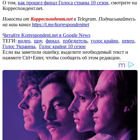
О том,
как прошел финал Голоса страны 10 сезон
, смотрите на
Корреспондент.net.
Новости от
Корреспондент.net
в Telegram. Подписывайтесь
на наш канал
https://t.me/korrespondentnet
Читайте Korrespondent.net в Google News
ТЕГИ:
видео
,
шоу
,
финал
,
победитель
,
голос країни
,
певец
,
Голос Украины
,
Голос країни 10 сезон
Если вы заметили ошибку, выделите необходимый текст и
нажмите Ctrl+Enter, чтобы сообщить об этом редакции.