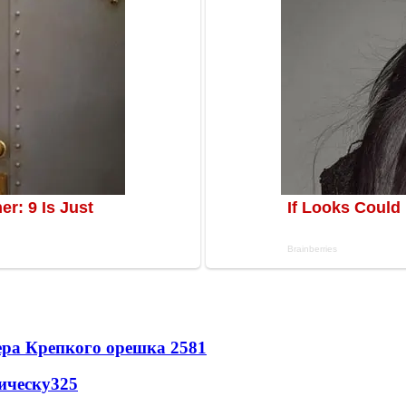
ера Крепкого орешка 2
581
ическу
325