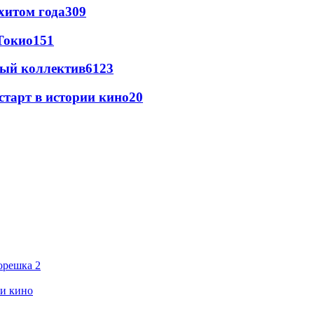
хитом года
309
Токио
151
вый коллектив
61
23
старт в истории кино
20
орешка 2
ии кино