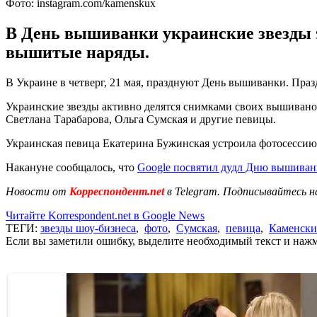
Фото: instagram.com/kamenskux
В День вышиванки украинские звезды э
вышитые наряды.
В Украине в четверг, 21 мая, празднуют День вышиванки. Празд
Украинские звезды активно делятся снимками своих вышивано
Светлана Тарабарова, Ольга Сумская и другие певицы.
Украинская певица Екатерина Бужинская устроила фотосессию 
Накануне сообщалось, что
Google посвятил дудл Дню вышива
Новости от
Корреспондент.net
в Telegram. Подписывайтесь н
Читайте Korrespondent.net в Google News
ТЕГИ:
звезды шоу-бизнеса
,
фото
,
Сумская
,
певица
,
Каменски
Если вы заметили ошибку, выделите необходимый текст и нажми