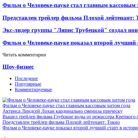
Фильм о Человеке-пауке стал главным кассовым 
Представлен трейлер фильма Плохой лейтенант: 
Экс-лидер группы "Ляпис Трубецкой" создал но
Фильм о Человеке-пауке показал второй лучший 
Читать комментарии
Шоу-бизнес
Последние
Популярные
Комментируемые
Фильм о Человеке-пауке стал главным кассовым хитом года
Актриса Линдсей Лохан кардинально сменила прическу
Вышел трейлер фильма Глубокие воды от режиссера Крепкого 
Представлен трейлер фильма Плохой лейтенант: Токио
Фильм о Человеке-пауке показал второй лучший старт в истор