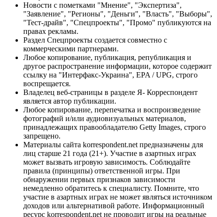
Новости с пометками "Мнение", "Экспертиза",
"Заявление", "Регионы", "Деньги", "Власть", "Выборы",
"Тест-драйв", "Спецпроекты", "Промо" публикуются на
правах рекламы.
Раздел Спецпроекты создается совместно с
коммерческими партнерами.
Любое копирование, публикация, републикация и
другое распространение информации, которое содержит
ссылку на "Интерфакс-Украина", EPA / UPG, строго
воспрещается.
Владелец веб-страницы в разделе Я- Корреспондент
является автор публикации.
Любое копирование, перепечатка и воспроизведение
фотографий и/или аудиовизуальных материалов,
принадлежащих правообладателю Getty Images, строго
запрещено.
Материалы сайта korrespondent.net предназначены для
лиц старше 21 года (21+). Участие в азартных играх
может вызвать игровую зависимость. Соблюдайте
правила (принципы) ответственной игры. При
обнаружении первых признаков зависимости
немедленно обратитесь к специалисту. Помните, что
участие в азартных играх не может являться источником
доходов или альтернативой работе. Информационный
ресурс korrespondent.net не проводит игры на реальные