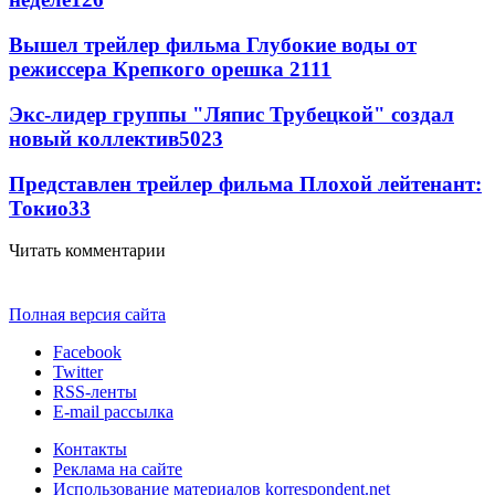
Вышел трейлер фильма Глубокие воды от
режиссера Крепкого орешка 2
111
Экс-лидер группы "Ляпис Трубецкой" создал
новый коллектив
50
23
Представлен трейлер фильма Плохой лейтенант:
Токио
33
Читать комментарии
Полная версия сайта
Facebook
Twitter
RSS-ленты
E-mail рассылка
Контакты
Реклама на сайте
Использование материалов korrespondent.net