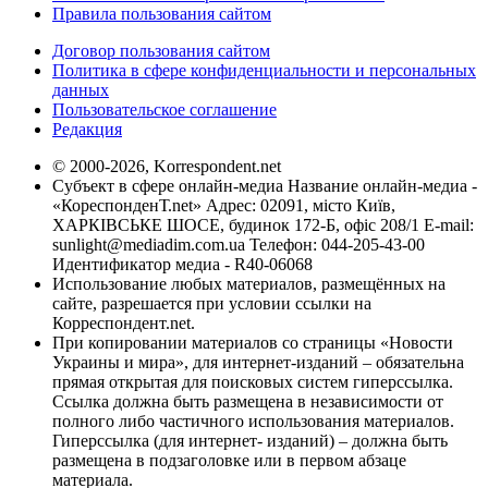
Правила пользования сайтом
Договор пользования сайтом
Политика в сфере конфиденциальности и персональных
данных
Пользовательское соглашение
Редакция
© 2000-2026, Korrespondent.net
Субъект в сфере онлайн-медиа Название онлайн-медиа -
«КореспонденТ.net» Адрес: 02091, місто Київ,
ХАРКІВСЬКЕ ШОСЕ, будинок 172-Б, офіс 208/1 E-mail:
sunlight@mediadim.com.ua
Телефон: 044-205-43-00
Идентификатор медиа - R40-06068
Использование любых материалов, размещённых на
сайте, разрешается при условии ссылки на
Корреспондент.net.
При копировании материалов со страницы «Новости
Украины и мира», для интернет-изданий – обязательна
прямая открытая для поисковых систем гиперссылка.
Ссылка должна быть размещена в независимости от
полного либо частичного использования материалов.
Гиперссылка (для интернет- изданий) – должна быть
размещена в подзаголовке или в первом абзаце
материала.