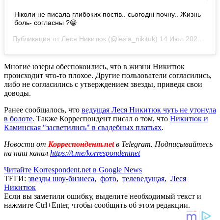
Ніколи не писала глибоких постів.. сьогодні почну.. Жизнь
боль- согласны ?😁
Публикация от
Леся Никитюк
(@lesia_nikituk)
14 Июл 2020 в 1:23 PDT
Многие юзеры обеспокоились, что в жизни Никитюк
происходит что-то плохое. Другие пользователи согласились,
либо не согласились с утверждением звезды, приведя свои
доводы.
Ранее сообщалось, что
ведущая Леся Никитюк чуть не утонула
в болоте
. Также Корреспондент писал о том, что
Никитюк и
Каминская "засветились" в свадебных платьях
.
Новости от
Корреспондент.net
в Telegram. Подписывайтесь
на наш канал
https://t.me/korrespondentnet
Читайте Korrespondent.net в Google News
ТЕГИ:
звезды шоу-бизнеса
,
фото
,
телеведущая
,
Леся
Никитюк
Если вы заметили ошибку, выделите необходимый текст и
нажмите Ctrl+Enter, чтобы сообщить об этом редакции.