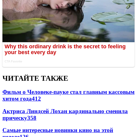
ЧИТАЙТЕ ТАКЖЕ
Фильм о Человеке-пауке стал главным кассовым
хитом года
412
Актриса Линдсей Лохан кардинально сменила
прическу
358
Самые интересные новинки кино на этой
неделе
126