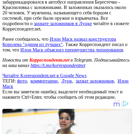
забаррикадировался в автобусе направления Берестечко -
Красниловка с заложниками. В заложниках оказалось около
20 человек. У мужчины, называющего себя борцом с
системой, при себе были оружие и взрывчатка. Все
подробности о
захвате заложников в Луцке
читайте в сюжете
Корреспондент.net.
Ранее сообщалось, что
Илон Маск назвал конструктора
Королева "одним из лучших"
. Также Корреспондент писал о
том, что
Илон Маск объяснил преимущества чипирования
.
Новости от
Корреспондент.net
в Telegram. Подписывайтесь
на наш канал
https://t.me/korrespondentnet
Читайте Korrespondent.net в Google News
ТЕГИ:
фото
,
комментарии
,
Луцк
,
захват заложников
,
Илон
Маск
Если вы заметили ошибку, выделите необходимый текст и
нажмите Ctrl+Enter, чтобы сообщить об этом редакции.