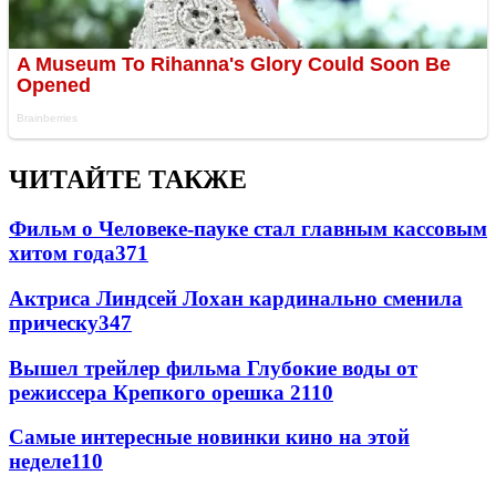
ЧИТАЙТЕ ТАКЖЕ
Фильм о Человеке-пауке стал главным кассовым
хитом года
371
Актриса Линдсей Лохан кардинально сменила
прическу
347
Вышел трейлер фильма Глубокие воды от
режиссера Крепкого орешка 2
110
Самые интересные новинки кино на этой
неделе
110