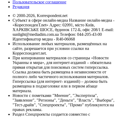
Пользовательское соглашение
Редакция
© 2000-2026, Korrespondent.net
Субъект в сфере онлайн-медиа Название онлайн-медиа -
«КореспонденТ.net» Адрес: 02091, місто Київ,
ХАРКІВСЬКЕ ШОСЕ, будинок 172-Б, офіс 208/1 E-mail:
sunlight@mediadim.com.ua
Телефон: 044-205-43-00
Идентификатор медиа - R40-06068
Использование любых материалов, размещённых на
сайте, разрешается при условии ссылки на
Корреспондент.net.
При копировании материалов со страницы «Новости
Украины и мира», для интернет-изданий – обязательна
прямая открытая для поисковых систем гиперссылка.
Ссылка должна быть размещена в независимости от
полного либо частичного использования материалов.
Гиперссылка (для интернет- изданий) – должна быть
размещена в подзаголовке или в первом абзаце
материала.
Новости с пометками "Мнение", "Экспертиза",
"Заявление", "Регионы", "Деньги", "Власть", "Выборы",
"Тест-драйв", "Спецпроекты", "Промо" публикуются на
правах рекламы.
Раздел Спецпроекты создается совместно с