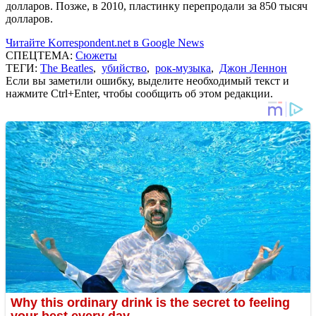
долларов. Позже, в 2010, пластинку перепродали за 850 тысяч
долларов.
Читайте Korrespondent.net в Google News
СПЕЦТЕМА:
Сюжеты
ТЕГИ:
The Beatles
,
убийство
,
рок-музыка
,
Джон Леннон
Если вы заметили ошибку, выделите необходимый текст и
нажмите Ctrl+Enter, чтобы сообщить об этом редакции.