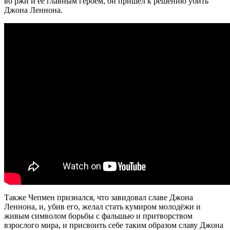
во ржи и её главным героем, он пришёл к решению убить
Джона Леннона.
Также Чепмен признался, что завидовал славе Джона
Леннона, и, убив его, желал стать кумиром молодёжи и
живым символом борьбы с фальшью и притворством
взрослого мира, и присвоить себе таким образом славу Джона