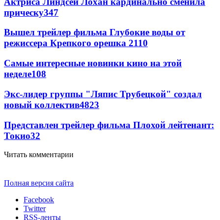
Актриса Линдсей Лохан кардинально сменила
прическу
347
Вышел трейлер фильма Глубокие воды от
режиссера Крепкого орешка 2
110
Самые интересные новинки кино на этой
неделе
108
Экс-лидер группы "Ляпис Трубецкой" создал
новый коллектив
48
23
Представлен трейлер фильма Плохой лейтенант:
Токио
32
Читать комментарии
Полная версия сайта
Facebook
Twitter
RSS-ленты