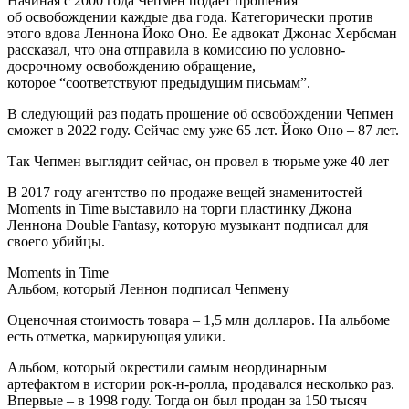
Начиная с 2000 года Чепмен подает прошения
об освобождении каждые два года. Категорически против
этого вдова Леннона Йоко Оно. Ее адвокат Джонас Хербсман
рассказал, что она отправила в комиссию по условно-
досрочному освобождению обращение,
которое “соответствуют предыдущим письмам”.
В следующий раз подать прошение об освобождении Чепмен
сможет в 2022 году. Сейчас ему уже 65 лет. Йоко Оно – 87 лет.
Так Чепмен выглядит сейчас, он провел в тюрьме уже 40 лет
В 2017 году агентство по продаже вещей знаменитостей
Moments in Time выставило на торги пластинку Джона
Леннона Double Fantasy, которую музыкант подписал для
своего убийцы.
Moments in Time
Альбом, который Леннон подписал Чепмену
Оценочная стоимость товара – 1,5 млн долларов. На альбоме
есть отметка, маркирующая улики.
Альбом, который окрестили самым неординарным
артефактом в истории рок-н-ролла, продавался несколько раз.
Впервые – в 1998 году. Тогда он был продан за 150 тысяч