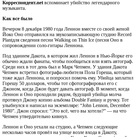
Корреспондент.
net
вспоминает убийство легендарного
музыканта.
Как все было
Вечером 8 декабря 1980 года Леннон вместе со своей женой
Йоко Оно отправился на звукозаписывающую студию Record
Plantдля сведения песни Walking on Thin Ice (песня Оно в
сопровождении соло-гитары Леннона.
Под зданием Дакота, в котором жил Леннон в Нью-Йорке его
обычно ждали фанаты, чтобы пообщаться или взять автограф.
Среди них в тот день был и Марк Чепмен. У здания Дакота
Чепмен встретил фотографа-любителя Пола Гореша, который
тоже ждал Леннона, и попросил помочь ему. Убийца заплатил
Горешу 50 долларов, чтобы тот сфотографировал его с
Джоном, когда Джон будет давать автограф. В момент, когда
Леннон и Оно проходили рядом, будущий убийца молча
протянул Джону копию альбома Double Fantasy и ручку. Тот
улыбнулся и написал на экземпляре: “John Lennon, December
1980”. Джон спросил: “Это всё, чего вы хотели?” — на что
Чепмен утвердительно кивнул.
Леннон и Оно уехали на студию, а Чепмен следующие
несколько часов провёл на улице возле входа в Дакоту,