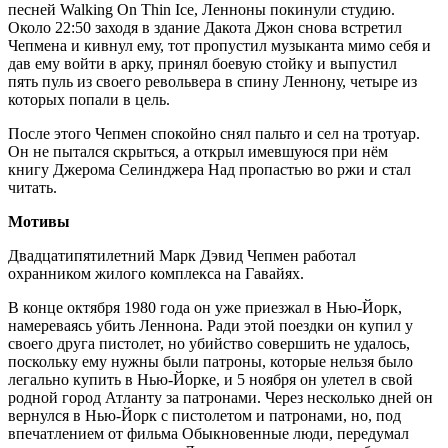
песней Walking On Thin Ice, Ленноны покинули студию.
Около 22:50 заходя в здание Дакота Джон снова встретил
Чепмена и кивнул ему, тот пропустил музыканта мимо себя и
дав ему войти в арку, принял боевую стойку и выпустил
пять пуль из своего револьвера в спину Леннону, четыре из
которых попали в цель.
После этого Чепмен спокойно снял пальто и сел на тротуар.
Он не пытался скрыться, а открыл имевшуюся при нём
книгу Джерома Селинджера Над пропастью во ржи и стал
читать.
Мотивы
Двадцатипятилетний Марк Дэвид Чепмен работал
охранником жилого комплекса на Гавайях.
В конце октября 1980 года он уже приезжал в Нью-Йорк,
намереваясь убить Леннона. Ради этой поездки он купил у
своего друга пистолет, но убийство совершить не удалось,
поскольку ему нужны были патроны, которые нельзя было
легально купить в Нью-Йорке, и 5 ноября он улетел в свой
родной город Атланту за патронами. Через несколько дней он
вернулся в Нью-Йорк с пистолетом и патронами, но, под
впечатлением от фильма Обыкновенные люди, передумал