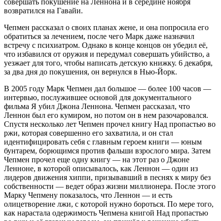
совершать покушение на Леннона и в середине ноября
возвратился на Гавайи.
Чепмен рассказал о своих планах жене, и она попросила его
обратиться за лечением, после чего Марк даже назначил
встречу с психиатром. Однако в конце концов он убедил её,
что избавился от оружия и передумал совершать убийство, а
уезжает для того, чтобы написать детскую книжку. 6 декабря,
за два дня до покушения, он вернулся в Нью-Йорк.
В 2005 году Марк Чепмен дал большое — более 100 часов —
интервью, послужившее основой для документального
фильма Я убил Джона Леннона. Чепмен рассказал, что
Леннон был его кумиром, но потом он в нем разочаровался.
Спустя несколько лет Чепмен прочел книгу Над пропастью во
ржи, которая совершенно его захватила, и он стал
идентифицировать себя с главным героем книги — юным
бунтарем, борющимся против фальши взрослого мира. Затем
Чепмен прочел еще одну книгу — на этот раз о Джоне
Ленноне, в которой описывалось, как Леннон — один из
лидеров движения хиппи, призывавший в песнях к миру без
собственности — ведет образ жизни миллионера. После этого
Марку Чепмену показалось, что Леннон — и есть
олицетворение лжи, с которой нужно бороться. По мере того,
как нарастала одержимость Чепмена книгой Над пропастью