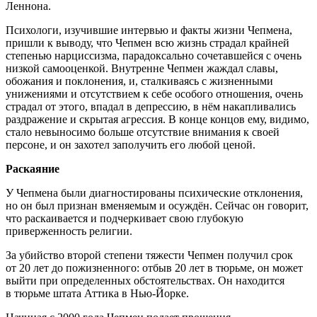
Леннона.
Психологи, изучившие интервью и факты жизни Чепмена,
пришли к выводу, что Чепмен всю жизнь страдал крайней
степенью нарциссизма, парадоксально сочетавшейся с очень
низкой самооценкой. Внутренне Чепмен жаждал славы,
обожания и поклонения, и, сталкиваясь с жизненными
унижениями и отсутствием к себе особого отношения, очень
страдал от этого, впадал в депрессию, в нём накапливались
раздражение и скрытая агрессия. В конце концов ему, видимо,
стало невыносимо больше отсутствие внимания к своей
персоне, и он захотел заполучить его любой ценой.
Раскаяние
У Чепмена были диагностированы психические отклонения,
но он был признан вменяемым и осуждён. Сейчас он говорит,
что раскаивается и подчеркивает свою глубокую
приверженность религии.
За убийство второй степени тяжести Чепмен получил срок
от 20 лет до пожизненного: отбыв 20 лет в тюрьме, он может
выйти при определенных обстоятельствах. Он находится
в тюрьме штата Аттика в Нью-Йорке.