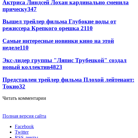
Актриса Линдсей Лохан кардинально сменила
прическу
347
Вышел трейлер фильма Глубокие воды от
режиссера Крепкого орешка 2
110
Самые интересные новинки кино на этой
неделе
110
Экс-лидер группы "Ляпис Трубецкой" создал
новый коллектив
48
23
Представлен трейлер фильма Плохой лейтенант:
Токио
32
Читать комментарии
Полная версия сайта
Facebook
Twitter
RSS-ленты