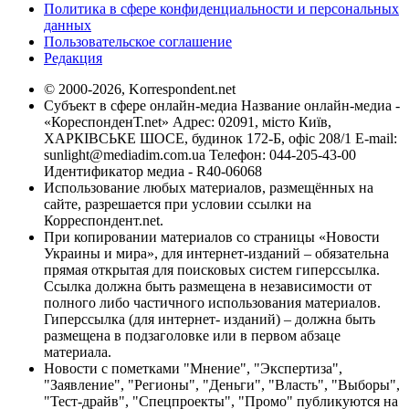
Политика в сфере конфиденциальности и персональных
данных
Пользовательское соглашение
Редакция
© 2000-2026, Korrespondent.net
Субъект в сфере онлайн-медиа Название онлайн-медиа -
«КореспонденТ.net» Адрес: 02091, місто Київ,
ХАРКІВСЬКЕ ШОСЕ, будинок 172-Б, офіс 208/1 E-mail:
sunlight@mediadim.com.ua
Телефон: 044-205-43-00
Идентификатор медиа - R40-06068
Использование любых материалов, размещённых на
сайте, разрешается при условии ссылки на
Корреспондент.net.
При копировании материалов со страницы «Новости
Украины и мира», для интернет-изданий – обязательна
прямая открытая для поисковых систем гиперссылка.
Ссылка должна быть размещена в независимости от
полного либо частичного использования материалов.
Гиперссылка (для интернет- изданий) – должна быть
размещена в подзаголовке или в первом абзаце
материала.
Новости с пометками "Мнение", "Экспертиза",
"Заявление", "Регионы", "Деньги", "Власть", "Выборы",
"Тест-драйв", "Спецпроекты", "Промо" публикуются на