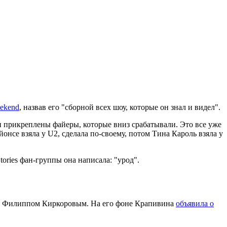
ekend
, назвав его "сборной всех шоу, которые он знал и видел".
ли прикреплены файеры, которые вниз срабатывали. Это все уже
йонсе взяла у U2, сделала по-своему, потом Тина Кароль взяла у
ories фан-группы она написала: "урод".
м Филиппом Киркоровым. На его фоне Крапивина
объявила о