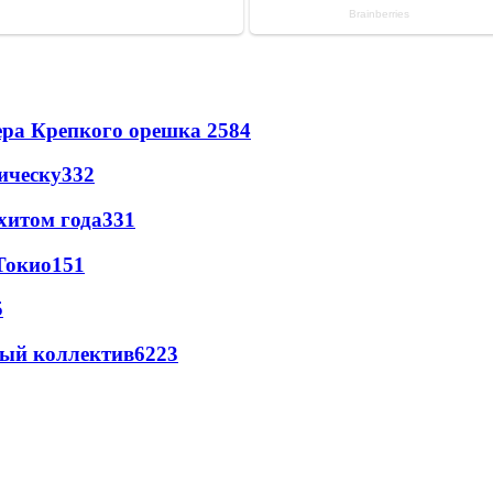
ера Крепкого орешка 2
584
ическу
332
хитом года
331
Токио
151
5
вый коллектив
62
23