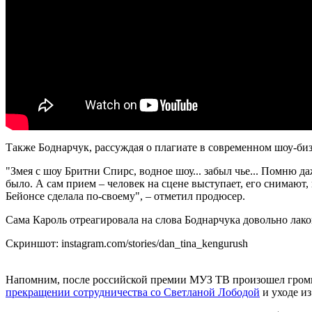
Также Боднарчук, рассуждая о плагиате в современном шоу-би
"Змея с шоу Бритни Спирс, водное шоу... забыл чье... Помню 
было. А сам прием – человек на сцене выступает, его снимают, 
Бейонсе сделала по-своему", – отметил продюсер.
Сама Кароль отреагировала на слова Боднарчука довольно лакон
Скриншот: instagram.com/stories/dan_tina_kengurush
Напомним, после российской премии МУЗ ТВ произошел гром
прекращении сотрудничества со Светланой Лободой
и уходе из