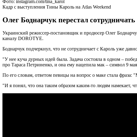
Фото: instagram.com/tina_karol
Кадр с выступления Тины Кароль на Atlas Weekend
Олег Боднарчук перестал сотрудничать 
Украинский режиссер-постановщик и продюсер Олег Боднарчук 
каналу DOROTYE.
Боднарчук подчеркнул, что не сотрудничает с Кароль уже давн
"У нее куча дурных идей была. Задача состояла в одном – побед
про Тараса Петриненко, и она ему нацепила мак – символ 9 мая
По его словам, ответом певицы на вопрос о маке стала фраза: 
"И я понял, что она таким образом каким-то людям намекает, ч