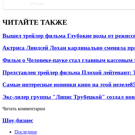
ЧИТАЙТЕ ТАКЖЕ
Вышел трейлер фильма Глубокие воды от режисс
Актриса Линдсей Лохан кардинально сменила пр
Фильм о Человеке-пауке стал главным кассовым 
Представлен трейлер фильма Плохой лейтенант: 
Самые интересные новинки кино на этой неделе
8
Экс-лидер группы "Ляпис Трубецкой" создал но
Читать комментарии
Шоу-бизнес
Последние