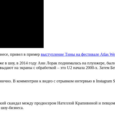
знесе, привел в пример
выступление Тины на фестивале Atlas We
даже в шоу, в 2014 году Ани Лорак поднималась на плунжере, бы
выдают на экраны с обработкой – это U2 начала 2000-х. Затем Бе
ично. В комментрии к видео с отрывком интервью в Instagram St
кий скандал между продюсером Нателлой Крапивиной и певцо
 шоу-бизнеса.