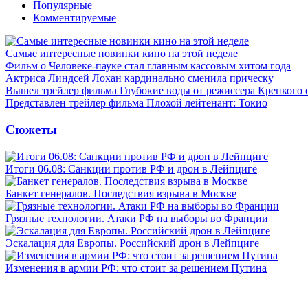
Популярные
Комментируемые
Самые интересные новинки кино на этой неделе
Фильм о Человеке-пауке стал главным кассовым хитом года
Актриса Линдсей Лохан кардинально сменила прическу
Вышел трейлер фильма Глубокие воды от режиссера Крепкого 
Представлен трейлер фильма Плохой лейтенант: Токио
Сюжеты
Итоги 06.08: Санкции против РФ и дрон в Лейпциге
Банкет генералов. Последствия взрыва в Москве
Грязные технологии. Атаки РФ на выборы во Франции
Эскалация для Европы. Российский дрон в Лейпциге
Изменения в армии РФ: что стоит за решением Путина