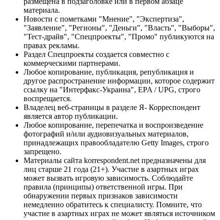
размещена в подзаголовке или в первом абзаце
материала.
Новости с пометками "Мнение", "Экспертиза",
"Заявление", "Регионы", "Деньги", "Власть", "Выборы",
"Тест-драйв", "Спецпроекты", "Промо" публикуются на
правах рекламы.
Раздел Спецпроекты создается совместно с
коммерческими партнерами.
Любое копирование, публикация, републикация и
другое распространение информации, которое содержит
ссылку на "Интерфакс-Украина", EPA / UPG, строго
воспрещается.
Владелец веб-страницы в разделе Я- Корреспондент
является автор публикации.
Любое копирование, перепечатка и воспроизведение
фотографий и/или аудиовизуальных материалов,
принадлежащих правообладателю Getty Images, строго
запрещено.
Материалы сайта korrespondent.net предназначены для
лиц старше 21 года (21+). Участие в азартных играх
может вызвать игровую зависимость. Соблюдайте
правила (принципы) ответственной игры. При
обнаружении первых признаков зависимости
немедленно обратитесь к специалисту. Помните, что
участие в азартных играх не может являться источником