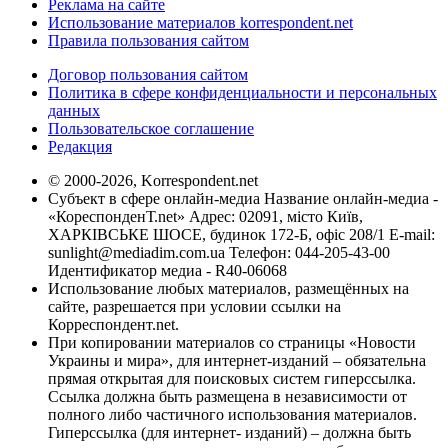
Реклама на сайте
Использование материалов korrespondent.net
Правила пользования сайтом
Договор пользования сайтом
Политика в сфере конфиденциальности и персональных
данных
Пользовательское соглашение
Редакция
© 2000-2026, Korrespondent.net
Субъект в сфере онлайн-медиа Название онлайн-медиа -
«КореспонденТ.net» Адрес: 02091, місто Київ,
ХАРКІВСЬКЕ ШОСЕ, будинок 172-Б, офіс 208/1 E-mail:
sunlight@mediadim.com.ua
Телефон: 044-205-43-00
Идентификатор медиа - R40-06068
Использование любых материалов, размещённых на
сайте, разрешается при условии ссылки на
Корреспондент.net.
При копировании материалов со страницы «Новости
Украины и мира», для интернет-изданий – обязательна
прямая открытая для поисковых систем гиперссылка.
Ссылка должна быть размещена в независимости от
полного либо частичного использования материалов.
Гиперссылка (для интернет- изданий) – должна быть