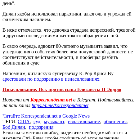
день".
Дилан якобы использовал наркотики, алкоголь и угрожал ей
физическим насилием.
В иске отмечается, что девочка страдала депрессией, тревогой
и другими последствиями жестокого обращения с ней.
В свою очередь, адвокат 80-летнего музыканта заявил, что
утверждения о событиях более чем полувековой давности не
соответствуют действительности, и пообещал разбить
обвинения в суде.
Напомним, китайскую суперзвезду K-Pop Криса Ву
арестовали по подозрению в изнасилованиях.
Изнасилование. Иск против сына Елизаветы II Эндрю
Новости от
Корреспондент.net
в Telegram. Подписывайтесь
на наш канал
https://t.me/korrespondentnet
Читайте Korrespondent.net в Google News
ТЕГИ:
США
,
суд
,
музыкант
,
изнасилование
,
обвинения
,
Боб Дилан
,
подозрения
Если вы заметили ошибку, выделите необходимый текст и
нажмите Ctrl+Enter, чтобы сообщить об этом редакции.