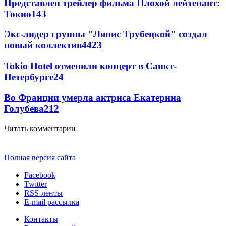
Представлен трейлер фильма Плохой лейтенант:
Токио
143
Экс-лидер группы "Ляпис Трубецкой" создал
новый коллектив
44
23
Tokio Hotel отменили концерт в Санкт-
Петербурге
24
Во Франции умерла актриса Екатерина
Голубева
21
2
Читать комментарии
Полная версия сайта
Facebook
Twitter
RSS-ленты
E-mail рассылка
Контакты