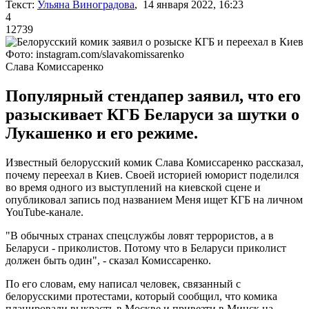
Текст:
Ульяна Виноградова
, 14 января 2022, 16:23
4
12739
Фото: instagram.com/slavakomissarenko
Слава Комиссаренко
Популярный стендапер заявил, что его
разыскивает КГБ Беларуси за шутки о
Лукашенко и его режиме.
Известный белорусский комик Слава Комиссаренко рассказал,
почему переехал в Киев. Своей историей юморист поделился
во время одного из выступлений на киевской сцене и
опубликовал запись под названием Меня ищет КГБ на личном
YouTube-канале.
"В обычных странах спецслужбы ловят террористов, а в
Беларуси - приколистов. Потому что в Беларуси приколист
должен быть один", - сказал Комиссаренко.
По его словам, ему написал человек, связанный с
белорусскими протестами, который сообщил, что комика
планировали выкрасть в Москве и привезти в Минск на