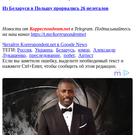
Из Беларуси в Польшу прорвались 26 нелегалов
Новости от
Корреспондент.net
в Telegram. Подписывайтесь
на наш канал
https://t.me/korrespondentnet
Читайте Korrespondent.net в Google News
ТЕГИ:
Россия
,
Украина
,
Беларусь
,
юмор
,
Александр
Лукашенко
,
преследование
,
побег
,
Артист
Если вы заметили ошибку, выделите необходимый текст и
нажмите Ctrl+Enter, чтобы сообщить об этом редакции.