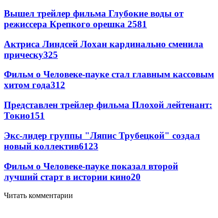
Вышел трейлер фильма Глубокие воды от
режиссера Крепкого орешка 2
581
Актриса Линдсей Лохан кардинально сменила
прическу
325
Фильм о Человеке-пауке стал главным кассовым
хитом года
312
Представлен трейлер фильма Плохой лейтенант:
Токио
151
Экс-лидер группы "Ляпис Трубецкой" создал
новый коллектив
61
23
Фильм о Человеке-пауке показал второй
лучший старт в истории кино
20
Читать комментарии