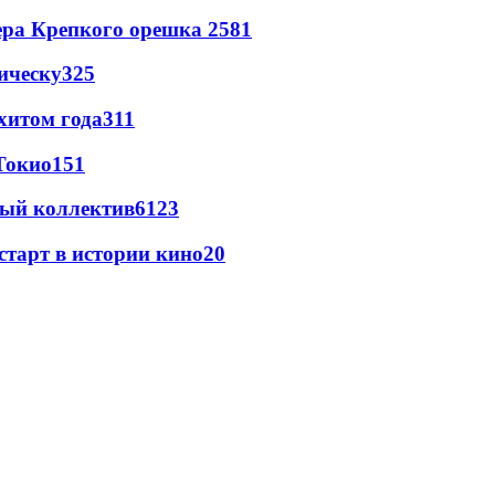
ера Крепкого орешка 2
581
ическу
325
хитом года
311
Токио
151
вый коллектив
61
23
старт в истории кино
20