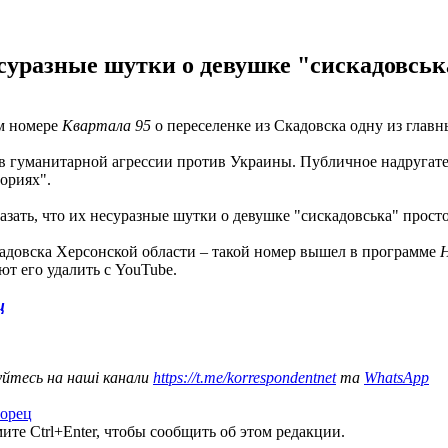
есуразные шутки о девушке "сискадовсь
м номере
Квартала 95
о переселенке из Скадовска одну из главн
в гуманитарной агрессии против Украины. Публичное надругате
ориях".
азать, что их несуразные шутки о девушке "сискадовська" прост
адовска Херсонской области – такой номер вышел в программе
Н
ют его удалить с YouTube.
ц
уйтесь на наші канали
https://t.me/korrespondentnet
та
WhatsApp
орец
те Ctrl+Enter, чтобы сообщить об этом редакции.