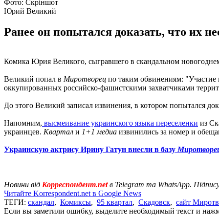
Фото: Скріншот
Юрий Великий
Ранее он попытался доказать, что их н
Комика Юрия Великого, сыгравшего в скандальном новогодне
Великий попал в
Миротворец
по таким обвинениям: "Участие 
оккупированных российско-фашистскими захватчиками террит
До этого Великий записал извинения, в котором попытался док
Напомним,
высмеивание украинского языка переселенки
из Ск
украинцев.
Квартал
и
1+1 медиа
извинились за номер и обеща
Украинскую актрису Ирину Гатун внесли в базу
Миротворе
Новини від
Корреспондент.net
в Telegram та WhatsApp. Підпис
Читайте Korrespondent.net в Google News
ТЕГИ:
скандал
,
Комиксы
,
95 квартал
,
Скадовск
,
сайт Миротв
Если вы заметили ошибку, выделите необходимый текст и нажми