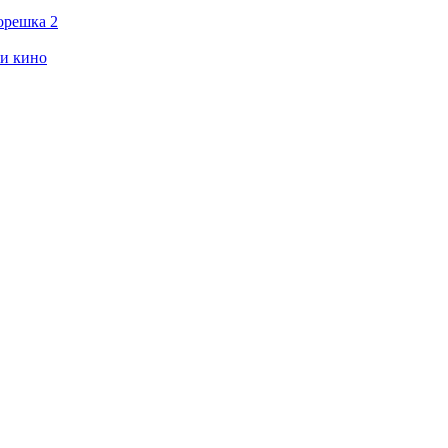
орешка 2
ии кино