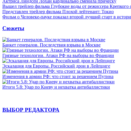
Актриса Линдсей Лохан кардинально сменила прическу
Вышел трейлер фильма Глубокие воды от режиссера Крепкого 
Представлен трейлер фильма Плохой лейтенант: Токио
Фильм о Человеке-пауке показал второй лучший старт в истор
Сюжеты
Банкет генералов. Последствия взрыва в Москве
Грязные технологии. Атаки РФ на выборы во Франции
Эскалация для Европы. Российский дрон в Лейпциге
Изменения в армии РФ: что стоит за решением Путина
Итоги 5.8: Удар по Киеву и нехватка антибаллистики
ВЫБОР РЕДАКТОРА