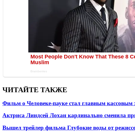
ЧИТАЙТЕ ТАКЖЕ
Фильм о Человеке-пауке стал главным кассовым 
Актриса Линдсей Лохан кардинально сменила пр
Вышел трейлер фильма Глубокие воды от режисс