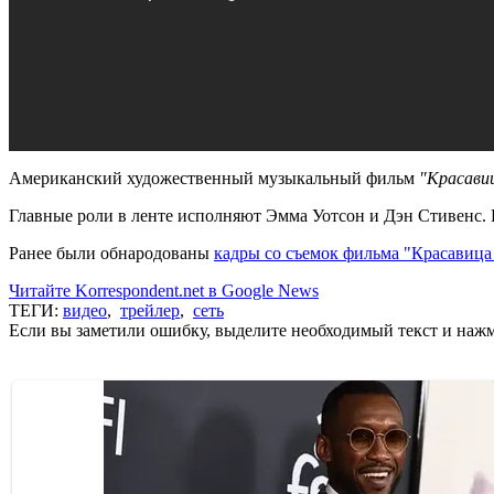
Американский художественный музыкальный фильм
"Красави
Главные роли в ленте исполняют Эмма Уотсон и Дэн Стивенс.
Ранее были обнародованы
кадры со съемок фильма "Красавица
Читайте Korrespondent.net в Google News
ТЕГИ:
видео
,
трейлер
,
сеть
Если вы заметили ошибку, выделите необходимый текст и нажми