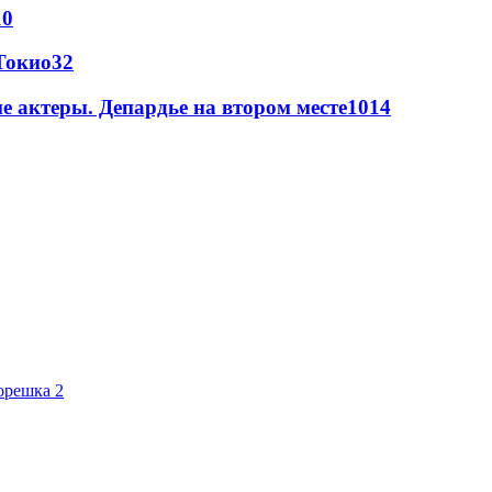
10
Токио
32
 актеры. Депардье на втором месте
10
14
орешка 2