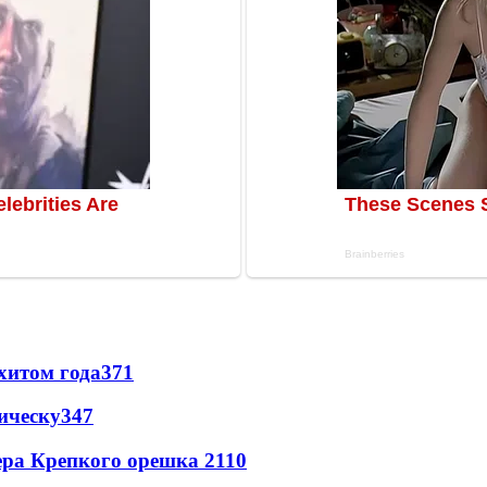
хитом года
371
ическу
347
ера Крепкого орешка 2
110