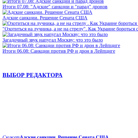
Итоги 07.08: "Адские" санкции и "парад" дронов
Адские санкции. Решение Сената США
"Охотиться на лучника, а не на стрелу". Как Украине бороться 
Загадочный звук напугал Москву: что это было
Итоги 06.08: Санкции против РФ и дрон в Лейпциге
ВЫБОР РЕДАКТОРА
Сюжет
Адские санкции. Решение Сената США