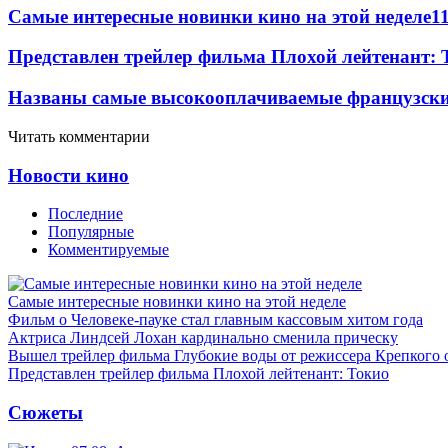
Самые интересные новинки кино на этой неделе
1
Представлен трейлер фильма Плохой лейтенант: 
Названы самые высокооплачиваемые французские
Читать комментарии
Новости кино
Последние
Популярные
Комментируемые
Самые интересные новинки кино на этой неделе
Фильм о Человеке-пауке стал главным кассовым хитом года
Актриса Линдсей Лохан кардинально сменила прическу
Вышел трейлер фильма Глубокие воды от режиссера Крепкого 
Представлен трейлер фильма Плохой лейтенант: Токио
Сюжеты