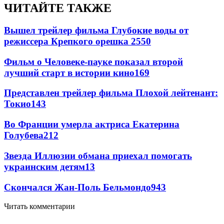
ЧИТАЙТЕ ТАКЖЕ
Вышел трейлер фильма Глубокие воды от
режиссера Крепкого орешка 2
550
Фильм о Человеке-пауке показал второй
лучший старт в истории кино
169
Представлен трейлер фильма Плохой лейтенант:
Токио
143
Во Франции умерла актриса Екатерина
Голубева
21
2
Звезда Иллюзии обмана приехал помогать
украинским детям
13
Скончался Жан-Поль Бельмондо
9
43
Читать комментарии