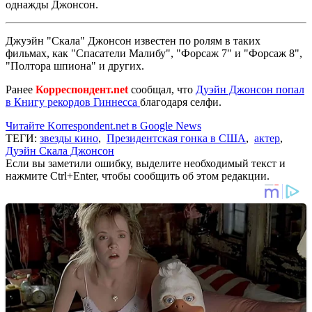
однажды Джонсон.
Джуэйн "Скала" Джонсон известен по ролям в таких
фильмах, как "Спасатели Малибу", "Форсаж 7" и "Форсаж 8",
"Полтора шпиона" и других.
Ранее
Корреспондент.net
сообщал, что
Дуэйн Джонсон попал
в Книгу рекордов Гиннесса
благодаря селфи.
Читайте Korrespondent.net в Google News
ТЕГИ:
звезды кино
,
Президентская гонка в США
,
актер
,
Дуэйн Скала Джонсон
Если вы заметили ошибку, выделите необходимый текст и
нажмите Ctrl+Enter, чтобы сообщить об этом редакции.