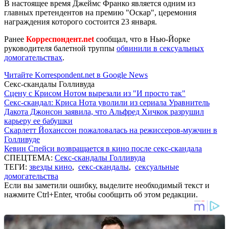
В настоящее время Джеймс Франко является одним из
главных претендентов на премию "Оскар", церемония
награждения которого состоится 23 января.
Ранее
Корреспондент.net
сообщал, что в Нью-Йорке
руководителя балетной труппы
обвинили в сексуальных
домогательствах
.
Читайте Korrespondent.net в Google News
Секс-скандалы Голливуда
Сцену с Крисом Нотом вырезали из "И просто так"
Секс-скандал: Криса Нота уволили из сериала Уравнитель
Дакота Джонсон заявила, что Альфред Хичкок разрушил
карьеру ее бабушки
Скарлетт Йоханссон пожаловалась на режиссеров-мужчин в
Голливуде
Кевин Спейси возвращается в кино после секс-скандала
СПЕЦТЕМА:
Секс-скандалы Голливуда
ТЕГИ:
звезды кино
,
секс-скандалы
,
сексуальные
домогательства
Если вы заметили ошибку, выделите необходимый текст и
нажмите Ctrl+Enter, чтобы сообщить об этом редакции.