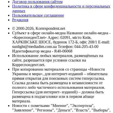
Договор пользования сайтом
Политика в сфере конфиденциальности и персональных
данных
Пользовательское соглашение
Редакция
© 2000-2026, Korrespondent.net
Субъект в сфере онлайн-медиа Название онлайн-медиа -
«КореспонденТ.net» Адрес: 02091, місто Київ,
ХАРКІВСЬКЕ ШОСЕ, будинок 172-Б, офіс 208/1 E-mail:
sunlight@mediadim.com.ua
Телефон: 044-205-43-00
Идентификатор медиа - R40-06068
Использование любых материалов, размещённых на
сайте, разрешается при условии ссылки на
Корреспондент.net.
При копировании материалов со страницы «Новости
Украины и мира», для интернет-изданий – обязательна
прямая открытая для поисковых систем гиперссылка.
Ссылка должна быть размещена в независимости от
полного либо частичного использования материалов.
Гиперссылка (для интернет- изданий) – должна быть
размещена в подзаголовке или в первом абзаце
материала.
Новости с пометками "Мнение", "Экспертиза",
"Заявление", "Регионы", "Деньги", "Власть", "Выборы",