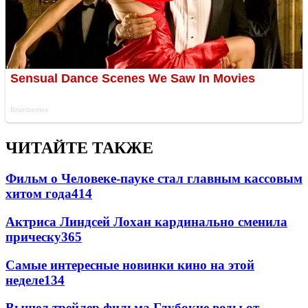
ЧИТАЙТЕ ТАКЖЕ
Фильм о Человеке-пауке стал главным кассовым
хитом года
414
Актриса Линдсей Лохан кардинально сменила
прическу
365
Самые интересные новинки кино на этой
неделе
134
Вышел трейлер фильма Глубокие воды от