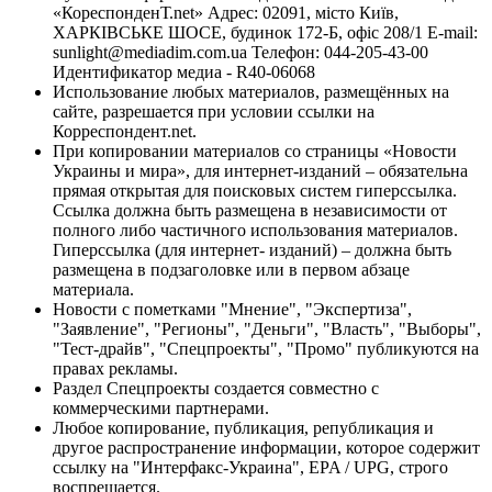
«КореспонденТ.net» Адрес: 02091, місто Київ,
ХАРКІВСЬКЕ ШОСЕ, будинок 172-Б, офіс 208/1 E-mail:
sunlight@mediadim.com.ua
Телефон: 044-205-43-00
Идентификатор медиа - R40-06068
Использование любых материалов, размещённых на
сайте, разрешается при условии ссылки на
Корреспондент.net.
При копировании материалов со страницы «Новости
Украины и мира», для интернет-изданий – обязательна
прямая открытая для поисковых систем гиперссылка.
Ссылка должна быть размещена в независимости от
полного либо частичного использования материалов.
Гиперссылка (для интернет- изданий) – должна быть
размещена в подзаголовке или в первом абзаце
материала.
Новости с пометками "Мнение", "Экспертиза",
"Заявление", "Регионы", "Деньги", "Власть", "Выборы",
"Тест-драйв", "Спецпроекты", "Промо" публикуются на
правах рекламы.
Раздел Спецпроекты создается совместно с
коммерческими партнерами.
Любое копирование, публикация, републикация и
другое распространение информации, которое содержит
ссылку на "Интерфакс-Украина", EPA / UPG, строго
воспрещается.