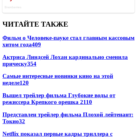
ЧИТАЙТЕ ТАКЖЕ
Фильм о Человеке-пауке стал главным кассовым
хитом года
409
Актриса Линдсей Лохан кардинально сменила
прическу
354
Самые интересные новинки кино на этой
неделе
120
Вышел трейлер фильма Глубокие воды от
режиссера Крепкого орешка 2
110
Представлен трейлер фильма Плохой лейтенант:
Токио
32
Netflix показал первые кадры триллера с