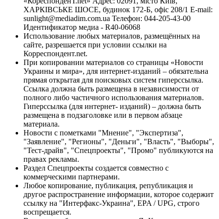
«КореспонденТ.net» Адрес: 02091, місто Київ,
ХАРКІВСЬКЕ ШОСЕ, будинок 172-Б, офіс 208/1 E-mail:
sunlight@mediadim.com.ua
Телефон: 044-205-43-00
Идентификатор медиа - R40-06068
Использование любых материалов, размещённых на
сайте, разрешается при условии ссылки на
Корреспондент.net.
При копировании материалов со страницы «Новости
Украины и мира», для интернет-изданий – обязательна
прямая открытая для поисковых систем гиперссылка.
Ссылка должна быть размещена в независимости от
полного либо частичного использования материалов.
Гиперссылка (для интернет- изданий) – должна быть
размещена в подзаголовке или в первом абзаце
материала.
Новости с пометками "Мнение", "Экспертиза",
"Заявление", "Регионы", "Деньги", "Власть", "Выборы",
"Тест-драйв", "Спецпроекты", "Промо" публикуются на
правах рекламы.
Раздел Спецпроекты создается совместно с
коммерческими партнерами.
Любое копирование, публикация, републикация и
другое распространение информации, которое содержит
ссылку на "Интерфакс-Украина", EPA / UPG, строго
воспрещается.