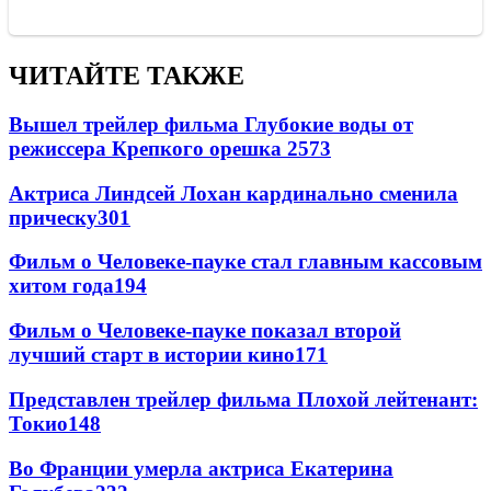
ЧИТАЙТЕ ТАКЖЕ
Вышел трейлер фильма Глубокие воды от
режиссера Крепкого орешка 2
573
Актриса Линдсей Лохан кардинально сменила
прическу
301
Фильм о Человеке-пауке стал главным кассовым
хитом года
194
Фильм о Человеке-пауке показал второй
лучший старт в истории кино
171
Представлен трейлер фильма Плохой лейтенант:
Токио
148
Во Франции умерла актриса Екатерина