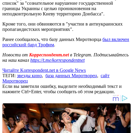
список" за "сознательное нарушение государственной
границы Украины с целью проникновения на
неподконтрольную Киеву территорию Донбасса".
Кроме того, они обвиняются в "участии в антиукраинских
пропагандистских мероприятиях".
Ранее сообщалось, что базу данных Миротворца
был включен
российский бард Трофим
.
Новости от
Корреспондент.net
в Telegram. Подписывайтесь
на наш канал
https://t.me/korrespondentnet
Читайте Korrespondent.net в Google News
ТЕГИ:
звезды кино
,
база данных Миротворец
,
сайт
Миротворец
Если вы заметили ошибку, выделите необходимый текст и
нажмите Ctrl+Enter, чтобы сообщить об этом редакции.